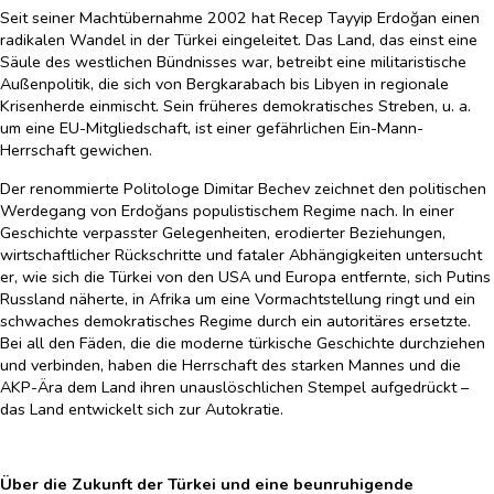
Seit seiner Machtübernahme 2002 hat Recep Tayyip Erdoğan einen
radikalen Wandel in der Türkei eingeleitet. Das Land, das einst eine
Säule des westlichen Bündnisses war, betreibt eine militaristische
Außenpolitik, die sich von Bergkarabach bis Libyen in regionale
Krisenherde einmischt. Sein früheres demokratisches Streben, u. a.
um eine EU-Mitgliedschaft, ist einer gefährlichen Ein-Mann-
Herrschaft gewichen.
Der renommierte Politologe Dimitar Bechev zeichnet den politischen
Werdegang von Erdoğans populistischem Regime nach. In einer
Geschichte verpasster Gelegenheiten, erodierter Beziehungen,
wirtschaftlicher Rückschritte und fataler Abhängigkeiten untersucht
er, wie sich die Türkei von den USA und Europa entfernte, sich Putins
Russland näherte, in Afrika um eine Vormachtstellung ringt und ein
schwaches demokratisches Regime durch ein autoritäres ersetzte.
Bei all den Fäden, die die moderne türkische Geschichte durchziehen
und verbinden, haben die Herrschaft des starken Mannes und die
AKP-Ära dem Land ihren unauslöschlichen Stempel aufgedrückt –
das Land entwickelt sich zur Autokratie.
Über die Zukunft der Türkei und eine beunruhigende