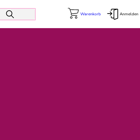
Warenkorb
Anmelden
X
 Er wird unterstützt von den Prokuristen Kerstin Walter und Kai
freut sich das operative Management auf die Weiterentwicklung
rativen Betrieb in gewohntem Umfang fort.
freuen uns auf eine weiterhin konstruktive Zusammenarbeit.
ftigen Rechnungen finden: