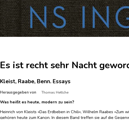
Es ist recht sehr Nacht gewo
Kleist, Raabe, Benn. Essays
Herausgegeben von
Thomas Hettche
Was heißt es heute, modern zu sein?
Heinrich von Kleists »Das Erdbeben in Chili«, Wilhelm Raabes »Zum w
gehören heute zum Kanon. In diesem Band treffen sie auf die Gegenw
Thomas Hettche hat ganz unterschiedliche Autorinnen und Autoren zu 