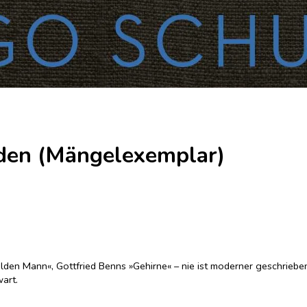
rden (Mängelexemplar)
ilden Mann«, Gottfried Benns »Gehirne« – nie ist moderner geschriebe
art.
einer Re-Lektüre großer Literatur eingeladen, die zu ihrer Zeit mit