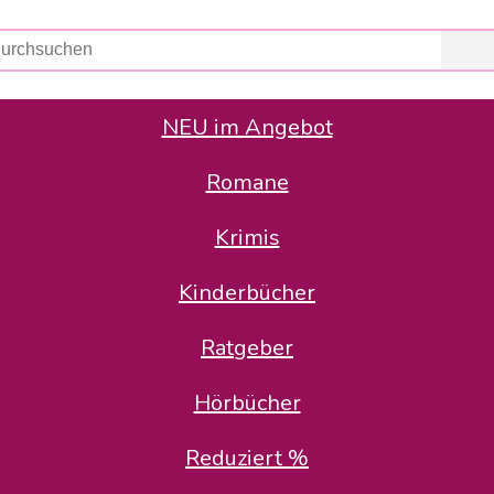
NEU im Angebot
Romane
er Avus Buch & Medien GmbH
 Geschäfte der Avus Buch & Medien GmbH.
Krimis
stätte zurück: Karl-Otto Binder übernimmt die Geschäftsführung.
Gesellschafter, welche die AVUS langfristig begleiten möchten, 
Kinderbücher
sitz in der Schanzenstr. 13, 51063 Köln und führt dort den ope
Ratgeber
en bekannten Rufnummern und E-Mail- Adressen erreichbar.
möchten wir uns bei allen Kunden und Lieferanten bedanken und 
Hörbücher
kverbindung, die Sie selbstverständlich auch auf den kün
Reduziert %
5 | BIC COKSDE33