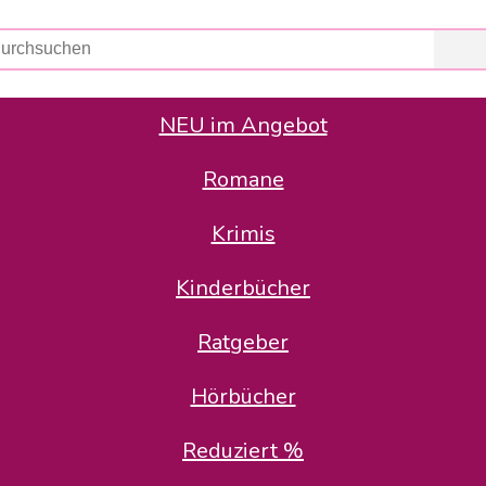
NEU im Angebot
Romane
er Avus Buch & Medien GmbH
 Geschäfte der Avus Buch & Medien GmbH.
Krimis
stätte zurück: Karl-Otto Binder übernimmt die Geschäftsführung.
Gesellschafter, welche die AVUS langfristig begleiten möchten, 
Kinderbücher
sitz in der Schanzenstr. 13, 51063 Köln und führt dort den ope
Ratgeber
en bekannten Rufnummern und E-Mail- Adressen erreichbar.
möchten wir uns bei allen Kunden und Lieferanten bedanken und 
Hörbücher
kverbindung, die Sie selbstverständlich auch auf den kün
Reduziert %
5 | BIC COKSDE33