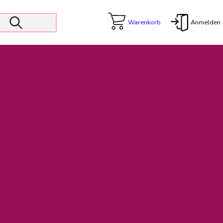
Warenkorb
Anmelden
X
 Er wird unterstützt von den Prokuristen Kerstin Walter und Kai
freut sich das operative Management auf die Weiterentwicklung
rativen Betrieb in gewohntem Umfang fort.
freuen uns auf eine weiterhin konstruktive Zusammenarbeit.
ftigen Rechnungen finden: