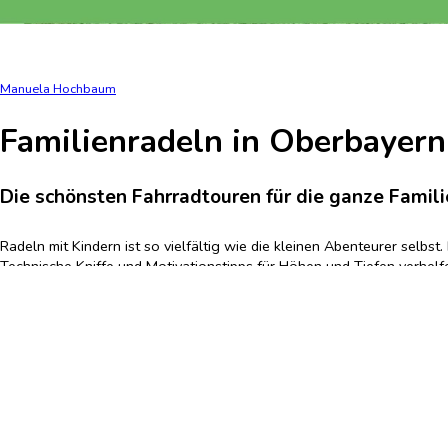
Manuela Hochbaum
Familienradeln in Oberbayern
Die schönsten Fahrradtouren für die ganze Famili
Radeln mit Kindern ist so vielfältig wie die kleinen Abenteurer selb
Technische Kniffe und Motivationstipps für Höhen und Tiefen verhelf
kommt der Schlüssel zum gemeinsamen Radelspaß!
Softcover
früherer LP: 19,99
€
Mängelexemplar