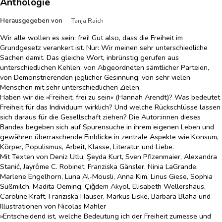
Anthologie
Herausgegeben von
Tanja Raich
Wir alle wollen es sein: frei! Gut also, dass die Freiheit im
Grundgesetz verankert ist. Nur: Wir meinen sehr unterschiedliche
Sachen damit. Das gleiche Wort, inbrünstig gerufen aus
unterschiedlichen Kehlen: von Abgeordneten sämtlicher Parteien,
von Demonstrierenden jeglicher Gesinnung, von sehr vielen
Menschen mit sehr unterschiedlichen Zielen.
Haben wir die »Freiheit, frei zu sein« (Hannah Arendt)? Was bedeutet
Freiheit für das Individuum wirklich? Und welche Rückschlüsse lassen
sich daraus für die Gesellschaft ziehen? Die Autor:innen dieses
Bandes begeben sich auf Spurensuche in ihrem eigenen Leben und
gewähren überraschende Einblicke in zentrale Aspekte wie Konsum,
Körper, Populismus, Arbeit, Klasse, Literatur und Liebe.
Mit Texten von Deniz Utlu, Şeyda Kurt, Sven Pfizenmaier, Alexandra
Stanić, Jayrôme C. Robinet, Franziska Gänsler, Ninia LaGrande,
Marlene Engelhorn, Luna Al-Mousli, Anna Kim, Linus Giese, Sophia
Süßmilch, Madita Oeming, Çiğdem Akyol, Elisabeth Wellershaus,
Caroline Kraft, Franziska Hauser, Markus Liske, Barbara Blaha und
Illustrationen von Nicolas Mahler
»Entscheidend ist, welche Bedeutung ich der Freiheit zumesse und