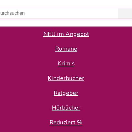
NEU im Angebot
Romane
er Avus Buch & Medien GmbH
 Geschäfte der Avus Buch & Medien GmbH.
Krimis
stätte zurück: Karl-Otto Binder übernimmt die Geschäftsführung.
Gesellschafter, welche die AVUS langfristig begleiten möchten, 
Kinderbücher
sitz in der Schanzenstr. 13, 51063 Köln und führt dort den ope
Ratgeber
en bekannten Rufnummern und E-Mail- Adressen erreichbar.
möchten wir uns bei allen Kunden und Lieferanten bedanken und 
Hörbücher
kverbindung, die Sie selbstverständlich auch auf den kün
Reduziert %
5 | BIC COKSDE33