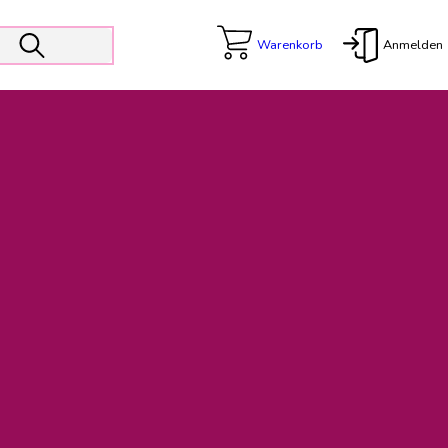
Warenkorb
Anmelden
X
 Er wird unterstützt von den Prokuristen Kerstin Walter und Kai
freut sich das operative Management auf die Weiterentwicklung
rativen Betrieb in gewohntem Umfang fort.
freuen uns auf eine weiterhin konstruktive Zusammenarbeit.
ftigen Rechnungen finden: