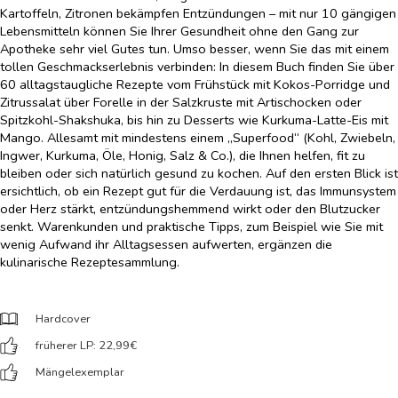
Kartoffeln, Zitronen bekämpfen Entzündungen – mit nur 10 gängigen
Lebensmitteln können Sie Ihrer Gesundheit ohne den Gang zur
Apotheke sehr viel Gutes tun. Umso besser, wenn Sie das mit einem
tollen Geschmackserlebnis verbinden: In diesem Buch finden Sie über
60 alltagstaugliche Rezepte vom Frühstück mit Kokos-Porridge und
Zitrussalat über Forelle in der Salzkruste mit Artischocken oder
Spitzkohl-Shakshuka, bis hin zu Desserts wie Kurkuma-Latte-Eis mit
Mango. Allesamt mit mindestens einem „Superfood“ (Kohl, Zwiebeln,
Ingwer, Kurkuma, Öle, Honig, Salz & Co.), die Ihnen helfen, fit zu
bleiben oder sich natürlich gesund zu kochen. Auf den ersten Blick ist
ersichtlich, ob ein Rezept gut für die Verdauung ist, das Immunsystem
oder Herz stärkt, entzündungshemmend wirkt oder den Blutzucker
senkt. Warenkunden und praktische Tipps, zum Beispiel wie Sie mit
wenig Aufwand ihr Alltagsessen aufwerten, ergänzen die
kulinarische Rezeptesammlung.
Hardcover
früherer LP: 22,99
€
Mängelexemplar