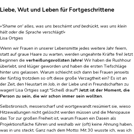
Liebe, Wut und Leben für Fortgeschrittene
»'Shame on' alles, was uns beschämt und bedrückt, was uns klein
hält oder die Sprache verschlägt!«
Lisa Ortgies
Wenn wir Frauen in unserer Lebensmitte jedes weitere Jahr feiern,
statt auf graue Haare zu warten, werden ungeahnte Kräfte frei! Jetzt
beginnen die
verheißungsvollsten Jahre
! Wir haben die Rushhour
überlebt, sind klüger geworden und haben die ersten Tiefschläge
hinter uns gelassen. Warum schleicht sich dann bei Frauen jenseits
der fünfzig trotzdem so oft diese große Verzagtheit ein? Es ist an
der Zeit, den Neustart im Job, in der Liebe und in Freundschaften zu
wagen! Lisa Ortgies sagt "Scheiß drauf"!
Jetzt ist der Moment, die
Person zu sein, die wir schon immer sein wollten
.
Selbstironisch, messerscharf und wortgewandt resümiert sie, wieso
Hitzewallungen nicht gelöscht werden müssen und die Menopause
das Tor zur großen Freiheit ist, warum Frauen ein Dasein als
Projektionsfläche führen und weshalb wir (oft) keine Ahnung haben,
was in uns steckt. Ganz nach dem Motto: Mit 30 wusste ich, was ich