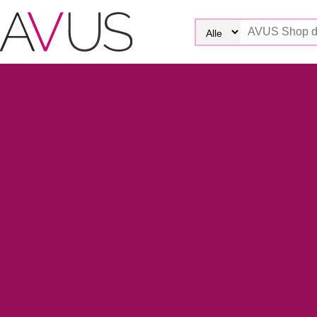
Skip
to
content
Unternehmerkonsortium übernimmt Geschäftsbetrieb d
Ein Unternehmerkonsortium übernimmt zum 01. 06. 2026 die
Damit kehrt auch ein alter Bekannter an seine frühere Wirkungs
Trierweiler.
Mit der Transformations- und Turnaround-Expertise der neuen 
des Unternehmens in einem herausfordernden Marktumfeld.
Die neue Avus Buch & Medien Service GmbH behält lhren Firmen
Alle bisherigen Ansprechpartnerlnnen sind wie bisher unter d
Für die langiährige Treue und vertrauensvolle Zusammenarbeit 
Bitte beachten Sie unbedingt auch unsere geänderte Ban
Avus Buch & Medien Service GmbH
Kreissparkasse Köln | IBAN DE34 3705 0299 0000 8031 5