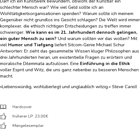
Darf ich ein Kunstwerk bewundern, obwohl der Künstler ein
schlechter Mensch war? Wie viel Geld sollte ich an
Wohltätigkeitsorganisationen spenden? Warum sollte ich meinem
Gegenüber nicht grundlos ins Gesicht schlagen? Die Welt wird immer
komplexer, die ethisch richtigen Entscheidungen zu treffen immer
schwieriger.
Wie kann es im 21. Jahrhundert dennoch gelingen,
ein guter Mensch zu sein?
Und warum sollten wir das wollen? Mit
viel
Humor und Tiefgang
liefert Sitcom-Genie Michael Schur
Antworten: Er zieht das gesammelte Wissen kluger Philosophen aus
drei Jahrhunderten heran, um existentielle Fragen zu erörtern und
moralische Dilemmata aufzulösen. Eine
Einführung in die Ethik
voller Esprit und Witz, die uns ganz nebenbei zu besseren Menschen
macht.
»Liebenswürdig, wohlüberlegt und unglaublich witzig.«
Steve Carell
Hardcover
früherer LP: 23,00
€
Mängelexemplar