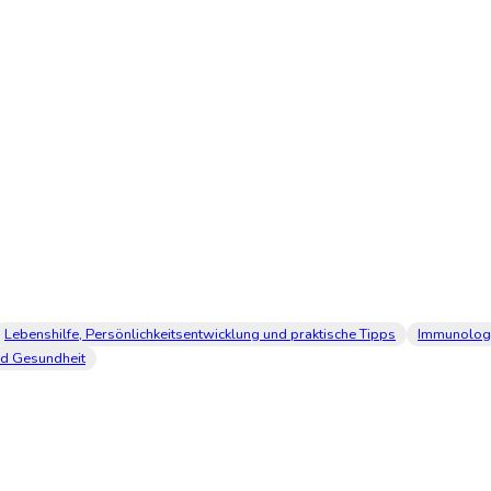
Lebenshilfe, Persönlichkeitsentwicklung und praktische Tipps
Immunolog
nd Gesundheit