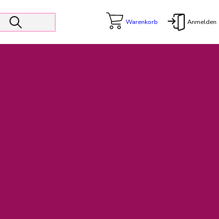
Warenkorb
Anmelden
X
 Er wird unterstützt von den Prokuristen Kerstin Walter und Kai
freut sich das operative Management auf die Weiterentwicklung
rativen Betrieb in gewohntem Umfang fort.
freuen uns auf eine weiterhin konstruktive Zusammenarbeit.
ftigen Rechnungen finden: