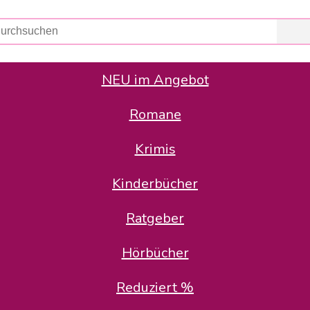
NEU im Angebot
Romane
er Avus Buch & Medien GmbH
 Geschäfte der Avus Buch & Medien GmbH.
Krimis
stätte zurück: Karl-Otto Binder übernimmt die Geschäftsführung.
Gesellschafter, welche die AVUS langfristig begleiten möchten, 
Kinderbücher
sitz in der Schanzenstr. 13, 51063 Köln und führt dort den ope
Ratgeber
en bekannten Rufnummern und E-Mail- Adressen erreichbar.
möchten wir uns bei allen Kunden und Lieferanten bedanken und 
Hörbücher
kverbindung, die Sie selbstverständlich auch auf den kün
Reduziert %
5 | BIC COKSDE33