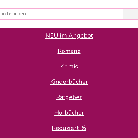
NEU im Angebot
Romane
er Avus Buch & Medien GmbH
 Geschäfte der Avus Buch & Medien GmbH.
Krimis
stätte zurück: Karl-Otto Binder übernimmt die Geschäftsführung.
Gesellschafter, welche die AVUS langfristig begleiten möchten, 
Kinderbücher
sitz in der Schanzenstr. 13, 51063 Köln und führt dort den ope
Ratgeber
en bekannten Rufnummern und E-Mail- Adressen erreichbar.
möchten wir uns bei allen Kunden und Lieferanten bedanken und 
Hörbücher
kverbindung, die Sie selbstverständlich auch auf den kün
Reduziert %
5 | BIC COKSDE33