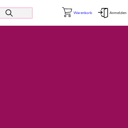
Warenkorb
Anmelden
X
 Er wird unterstützt von den Prokuristen Kerstin Walter und Kai
freut sich das operative Management auf die Weiterentwicklung
rativen Betrieb in gewohntem Umfang fort.
freuen uns auf eine weiterhin konstruktive Zusammenarbeit.
ftigen Rechnungen finden: