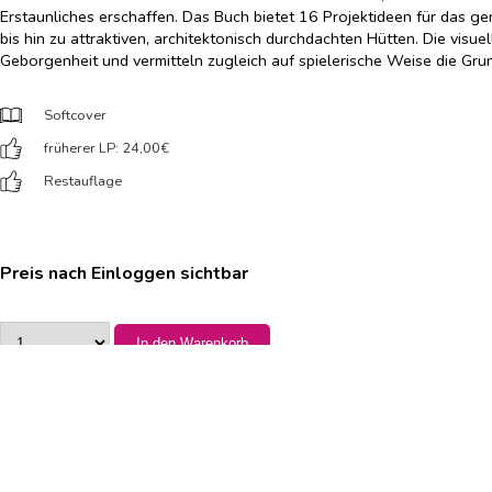
Erstaunliches erschaffen. Das Buch bietet 16 Projektideen für das 
bis hin zu attraktiven, architektonisch durchdachten Hütten. Die vis
Geborgenheit und vermitteln zugleich auf spielerische Weise die Gru
Softcover
früherer LP: 24,00
€
Restauflage
Preis nach Einloggen sichtbar
In den Warenkorb
Verfügbarer Bestand:
100
Verlag:
AT Verlag
Erscheinungsdatum: 2022-08-29
ISBN-13: 9783039021796
Preis inkl. MwSt.