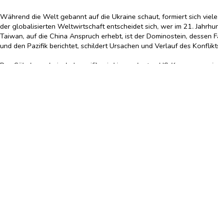
Während die Welt gebannt auf die Ukraine schaut, formiert sich viele 
der globalisierten Weltwirtschaft entscheidet sich, wer im 21. Jahrh
Taiwan, auf die China Anspruch erhebt, ist der Dominostein, dessen Fa
und den Pazifik berichtet, schildert Ursachen und Verlauf des Konflikts
Das Säbelrasseln im Indopazifik wird immer lauter. US-Kreuzer passi
unmissverständlich ist, und beide Seiten versuchen den Gegner mit
aus Angst vor dem Machthunger der Volksrepublik China zusammen, 
für Taiwan anstrebt. Eines ist sicher: Wer aus diesem Ringen als Si
Im Indopazifik entscheidet sich, wer im 21. Jahrhundert die wel
Für den Westen stehen die fundamentalsten Freiheiten auf dem
Matthias Naß über die größte machtpolitische Herausforderung
Hardcover
früherer LP: 26,90
€
Mängelexemplar