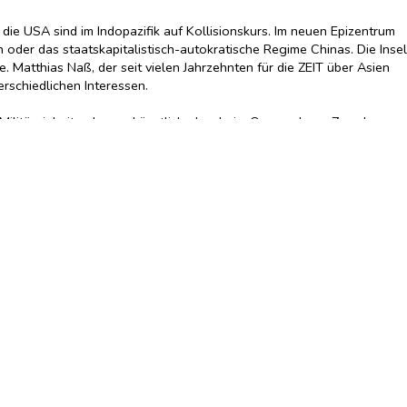
die USA sind im Indopazifik auf Kollisionskurs. Im neuen Epizentrum
 oder das staatskapitalistisch-autokratische Regime Chinas. Die Insel
. Matthias Naß, der seit vielen Jahrzehnten für die ZEIT über Asien
erschiedlichen Interessen.
Militäreinheiten bauen künstliche Inseln im Ozean, deren Zweck
ustralien, Japan oder Südkorea werden zunehmend nervös und rücken
bt und in Hongkong schonungslos jene Dominanz ausübt, die es auch