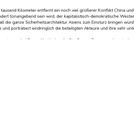
tausend Kilometer entfernt ein noch viel größerer Konflikt China und 
undert tonangebend sein wird, der kapitalistisch-demokratische Westen
ll die ganze Sicherheitsarchitektur Asiens zum Einsturz bringen würde
 und porträtiert eindringlich die beteiligten Akteure und ihre sehr unt
eren in regelmäßigen Abständen die Straße von Formosa, chinesische 
 gewaltigen Seemanövern einzuschüchtern. Die Anrainerstaaten wie A
während Peking ein dichtes Netz von regionalen Abhängigkeiten we
eger hervorgeht, der wird der neue globale Hegemon.
tpolitische Vorherrschaft ausübt
 Spiel
 unserer Zeit