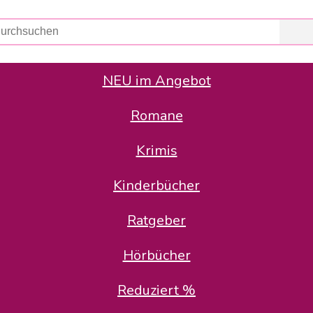
NEU im Angebot
Romane
er Avus Buch & Medien GmbH
 Geschäfte der Avus Buch & Medien GmbH.
Krimis
stätte zurück: Karl-Otto Binder übernimmt die Geschäftsführung.
Gesellschafter, welche die AVUS langfristig begleiten möchten, 
Kinderbücher
sitz in der Schanzenstr. 13, 51063 Köln und führt dort den ope
Ratgeber
en bekannten Rufnummern und E-Mail- Adressen erreichbar.
möchten wir uns bei allen Kunden und Lieferanten bedanken und 
Hörbücher
kverbindung, die Sie selbstverständlich auch auf den kün
Reduziert %
5 | BIC COKSDE33