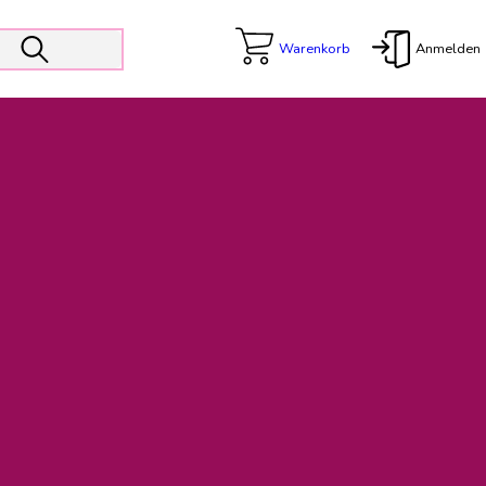
Warenkorb
Anmelden
X
 Er wird unterstützt von den Prokuristen Kerstin Walter und Kai
freut sich das operative Management auf die Weiterentwicklung
rativen Betrieb in gewohntem Umfang fort.
freuen uns auf eine weiterhin konstruktive Zusammenarbeit.
ftigen Rechnungen finden: