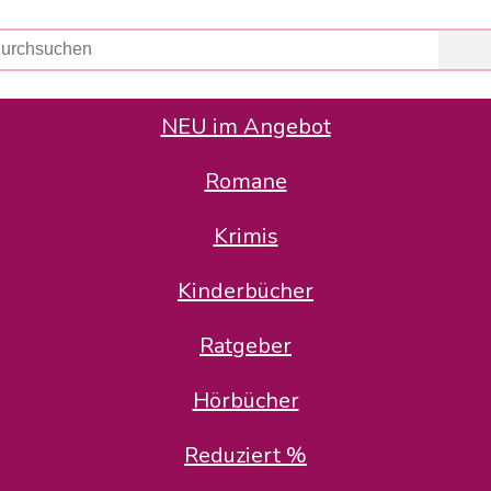
NEU im Angebot
Romane
er Avus Buch & Medien GmbH
 Geschäfte der Avus Buch & Medien GmbH.
Krimis
stätte zurück: Karl-Otto Binder übernimmt die Geschäftsführung.
Gesellschafter, welche die AVUS langfristig begleiten möchten, 
Kinderbücher
sitz in der Schanzenstr. 13, 51063 Köln und führt dort den ope
Ratgeber
en bekannten Rufnummern und E-Mail- Adressen erreichbar.
möchten wir uns bei allen Kunden und Lieferanten bedanken und 
Hörbücher
kverbindung, die Sie selbstverständlich auch auf den kün
Reduziert %
5 | BIC COKSDE33