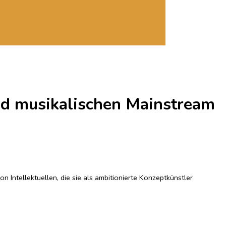
nd musikalischen Mainstream
n Intellektuellen, die sie als ambitionierte Konzeptkünstler
hr – und da waren die Pet Shop Boys für ihn der Inbegriff der
 während der Studienzeit. Die Rolle der Pet Shop Boys als queere
, wie es der Band gelang, eingängige Charthits zu produzieren und
 Eckkneipe »Oase« begegnet.