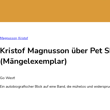
Magnusson, Kristof
Kristof Magnusson über Pet S
(Mängelexemplar)
Go West!
Ein autobiografischer Blick auf eine Band, die mühelos und widerspruc
bewundern, über Familien bis hin zur schwulen Partyszene. Kristof 
Popmusik schlechthin. Später prägten sie seine musikalische Soziali
Identifikationsfiguren hat sich zwar im Laufe der vergangenen Jahr
dabei gleichzeitig clever und subversiv zu bleiben. So schließt sich