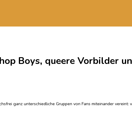
hop Boys, queere Vorbilder u
hsfrei ganz unterschiedliche Gruppen von Fans miteinander vereint: vo
Magnusson nahm zum ersten Mal Popmusik im späten Grundschulalter wa
sation in den Teenagerjahren und begleiteten seine Anfänge als Autor
zehnte verändert, doch immer wieder war Magnusson beeindruckt davon
 ein Kreis, wenn Magnusson seinen Helden unvermittelt in der Berliner