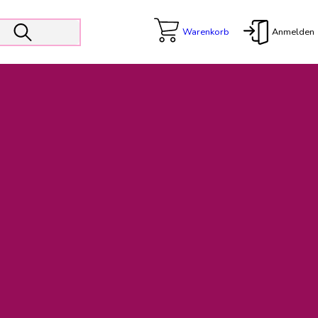
Warenkorb
Anmelden
X
 Er wird unterstützt von den Prokuristen Kerstin Walter und Kai
freut sich das operative Management auf die Weiterentwicklung
rativen Betrieb in gewohntem Umfang fort.
freuen uns auf eine weiterhin konstruktive Zusammenarbeit.
ftigen Rechnungen finden: