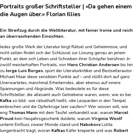
Portraits großer Schriftsteller | «Da gehen einem
die Augen über.» Florian Illies
Ein Streifzug durch die Weltliteratur, mit feiner Ironie und reich
an überraschenden Einsichten.
Jedes große Werk der Literatur birgt Rätsel und Geheimnisse, und
nicht selten findet sich der Schlüssel zur Lösung genau an jenem
Punkt, an dem sich Leben und Schreiben ihrer Schöpfer berühren. In
zwölf meisterhaften Portraits, von
Hans Christian Andersen
bis hin
zu
Jorge Luis Borges
, spürt der Literaturkritiker und Bestsellerautor
Michael Maar diese sensiblen Punkte auf – und stößt dort auf ganz
Unerwartetes, manchmal Erheiterndes, aber ebenso auf innere
Spannungen und Abgründe. Was bedeutete es für diese
Schriftsteller, die allesamt auch Getriebene waren, wenn, wie es bei
Kafka
so bild- wie rätselhaft heißt, «die Leoparden in den Tempel
einbrechen und die Opferkrüge leer saufen»? Wer wissen will, wie
eng
Thomas Mann
mit dem Teufel verbandelt war, warum
Marcel
Proust
kein Neujahrsgeschenk duldete, warum
Virginia Woolf
unterm Einfluss zweier Monde stand und
Nabokovs
Lolita
Jungentracht trägt, woran
Kafkas
Käfer krepierte und was
Robert