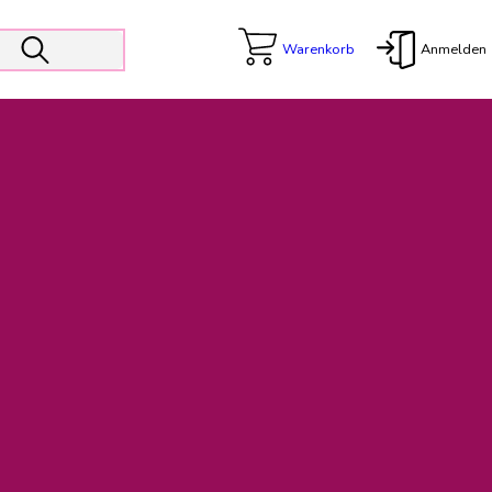
Warenkorb
Anmelden
X
 Er wird unterstützt von den Prokuristen Kerstin Walter und Kai
freut sich das operative Management auf die Weiterentwicklung
rativen Betrieb in gewohntem Umfang fort.
freuen uns auf eine weiterhin konstruktive Zusammenarbeit.
ftigen Rechnungen finden: