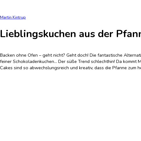
Martin Kintrup
Lieblingskuchen aus der Pfa
Backen ohne Ofen – geht nicht? Geht doch! Die fantastische Alternati
feiner Schokoladenkuchen... Der süße Trend schlechthin! Da kommt Ma
Cakes sind so abwechslungsreich und kreativ, dass die Pfanne zum h
Hardcover
früherer LP: 15,99
€
Mängelexemplar
Preis nach Einloggen sichtbar