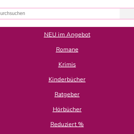
NEU im Angebot
Romane
er Avus Buch & Medien GmbH
 Geschäfte der Avus Buch & Medien GmbH.
Krimis
stätte zurück: Karl-Otto Binder übernimmt die Geschäftsführung.
Gesellschafter, welche die AVUS langfristig begleiten möchten, 
Kinderbücher
sitz in der Schanzenstr. 13, 51063 Köln und führt dort den ope
Ratgeber
en bekannten Rufnummern und E-Mail- Adressen erreichbar.
möchten wir uns bei allen Kunden und Lieferanten bedanken und 
Hörbücher
kverbindung, die Sie selbstverständlich auch auf den kün
Reduziert %
5 | BIC COKSDE33