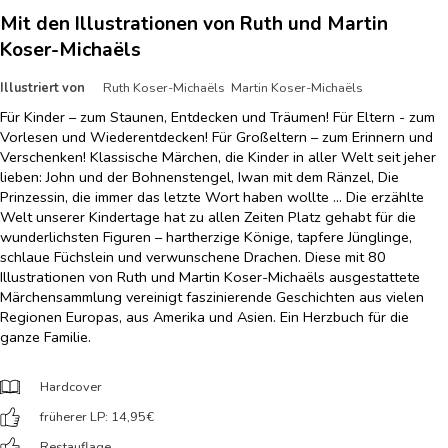
Mit den Illustrationen von Ruth und Martin
Koser-Michaëls
Illustriert von
Ruth Koser-Michaëls Martin Koser-Michaëls
Für Kinder – zum Staunen, Entdecken und Träumen! Für Eltern - zum
Vorlesen und Wiederentdecken! Für Großeltern – zum Erinnern und
Verschenken! Klassische Märchen, die Kinder in aller Welt seit jeher
lieben: John und der Bohnenstengel, Iwan mit dem Ränzel, Die
Prinzessin, die immer das letzte Wort haben wollte … Die erzählte
Welt unserer Kindertage hat zu allen Zeiten Platz gehabt für die
wunderlichsten Figuren – hartherzige Könige, tapfere Jünglinge,
schlaue Füchslein und verwunschene Drachen. Diese mit 80
Illustrationen von Ruth und Martin Koser-Michaëls ausgestattete
Märchensammlung vereinigt faszinierende Geschichten aus vielen
Regionen Europas, aus Amerika und Asien. Ein Herzbuch für die
ganze Familie.
Hardcover
früherer LP: 14,95
€
Restauflage