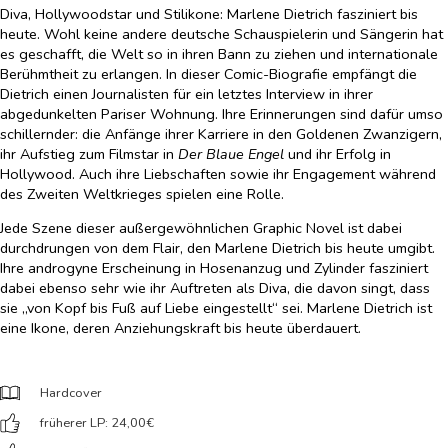
Diva, Hollywoodstar und Stilikone: Marlene Dietrich fasziniert bis
heute. Wohl keine andere deutsche Schauspielerin und Sängerin hat
es geschafft, die Welt so in ihren Bann zu ziehen und internationale
Berühmtheit zu erlangen. In dieser Comic-Biografie empfängt die
Dietrich einen Journalisten für ein letztes Interview in ihrer
abgedunkelten Pariser Wohnung. Ihre Erinnerungen sind dafür umso
schillernder: die Anfänge ihrer Karriere in den Goldenen Zwanzigern,
ihr Aufstieg zum Filmstar in
Der Blaue Engel
und ihr Erfolg in
Hollywood. Auch ihre Liebschaften sowie ihr Engagement während
des Zweiten Weltkrieges spielen eine Rolle.
Jede Szene dieser außergewöhnlichen Graphic Novel ist dabei
durchdrungen von dem Flair, den Marlene Dietrich bis heute umgibt.
Ihre androgyne Erscheinung in Hosenanzug und Zylinder fasziniert
dabei ebenso sehr wie ihr Auftreten als Diva, die davon singt, dass
sie „von Kopf bis Fuß auf Liebe eingestellt“ sei. Marlene Dietrich ist
eine Ikone, deren Anziehungskraft bis heute überdauert.
Hardcover
früherer LP: 24,00
€