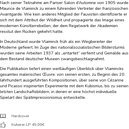
Nach seiner Teilnahme am Pariser Salon d’Automne von 1905 wurde
Maurice de Vlaminck zu einem führenden Vertreter der französischen
Avantgarde. Wie kein anderes Mitglied der Fauvisten identifizierte er
sich mit dem Attribut der Wildheit und propagierte das Image eines
modernen Künstlerrebellen, der dem Regelwerk der Akademien
resolut den Rücken gekehrt hatte.
In Deutschland wurde Vlaminck früh als ein Wegbereiter der
Moderne gefeiert. Im Zuge des nationalsozialistischen Bildersturms
wurden seine Arbeiten 1937 als „entartet“ verfemt und Gemälde aus
dem Bestand deutscher Museen zwangsbeschlagnahmt.
Die Publikation liefert einen weitläufigen Überblick über Vlamincks
gesamtes malerisches Œuvre: von seinen ersten, zu Beginn des 20.
Jahrhundert ausgeführten Kompositionen, über seine von Cézanne
und Picasso inspirierten Experimente mit dem Kubismus, bis zu seinen
letzten Landschaftsbildern, in denen er eine höchst individuelle
Spielart des Spätimpressionismus entwickelte.
Hardcover
früherer LP: 45,00
€