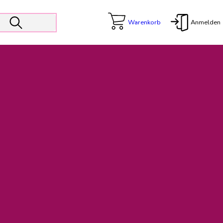
Warenkorb
Anmelden
X
 Er wird unterstützt von den Prokuristen Kerstin Walter und Kai
freut sich das operative Management auf die Weiterentwicklung
rativen Betrieb in gewohntem Umfang fort.
freuen uns auf eine weiterhin konstruktive Zusammenarbeit.
ftigen Rechnungen finden: