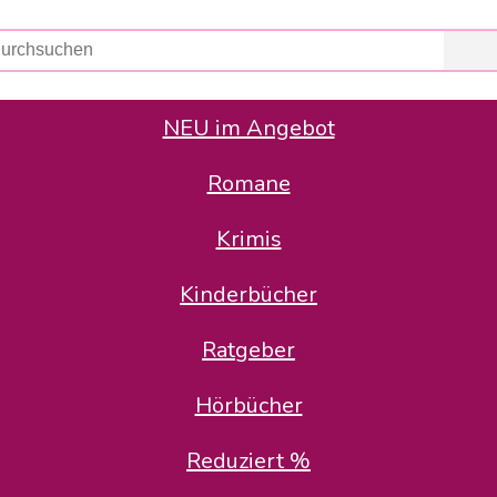
NEU im Angebot
Romane
er Avus Buch & Medien GmbH
 Geschäfte der Avus Buch & Medien GmbH.
Krimis
stätte zurück: Karl-Otto Binder übernimmt die Geschäftsführung.
Gesellschafter, welche die AVUS langfristig begleiten möchten, 
Kinderbücher
sitz in der Schanzenstr. 13, 51063 Köln und führt dort den ope
Ratgeber
en bekannten Rufnummern und E-Mail- Adressen erreichbar.
möchten wir uns bei allen Kunden und Lieferanten bedanken und 
Hörbücher
kverbindung, die Sie selbstverständlich auch auf den kün
Reduziert %
5 | BIC COKSDE33