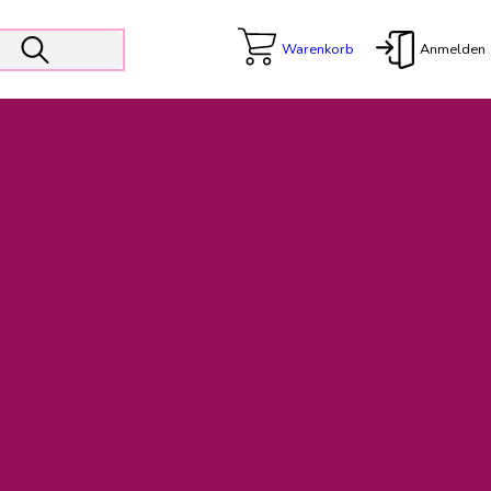
Warenkorb
Anmelden
X
 Er wird unterstützt von den Prokuristen Kerstin Walter und Kai
freut sich das operative Management auf die Weiterentwicklung
rativen Betrieb in gewohntem Umfang fort.
freuen uns auf eine weiterhin konstruktive Zusammenarbeit.
ftigen Rechnungen finden: