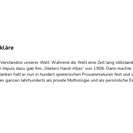
rkläre
es Verständnis unserer Welt. Während die Welt eine Zeit lang stillst
 Impuls dazu gab ihm „Stielers Hand-Atlas“ von 1906. Darin machte e
ken hält er nun in hundert spielerischen Prosaminiaturen fest und visua
ines ganzen Jahrhunderts als private Mythologie und als persönliche