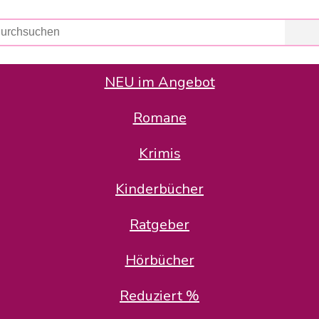
NEU im Angebot
Romane
er Avus Buch & Medien GmbH
 Geschäfte der Avus Buch & Medien GmbH.
Krimis
stätte zurück: Karl-Otto Binder übernimmt die Geschäftsführung.
Gesellschafter, welche die AVUS langfristig begleiten möchten, 
Kinderbücher
sitz in der Schanzenstr. 13, 51063 Köln und führt dort den ope
Ratgeber
en bekannten Rufnummern und E-Mail- Adressen erreichbar.
möchten wir uns bei allen Kunden und Lieferanten bedanken und 
Hörbücher
kverbindung, die Sie selbstverständlich auch auf den kün
Reduziert %
5 | BIC COKSDE33