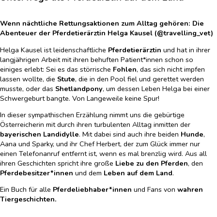
Wenn nächtliche Rettungsaktionen zum Alltag gehören: Die
Abenteuer der Pferdetierärztin Helga Kausel (@travelling_vet)
Helga Kausel ist leidenschaftliche
Pferdetierärztin
und hat in ihrer
langjährigen Arbeit mit ihren behuften Patient*innen schon so
einiges erlebt: Sei es das störrische
Fohlen
, das sich nicht impfen
lassen wollte, die
Stute
, die in den Pool fiel und gerettet werden
musste, oder das
Shetlandpony
, um dessen Leben Helga bei einer
Schwergeburt bangte. Von Langeweile keine Spur!
In dieser sympathischen Erzählung nimmt uns die gebürtige
Österreicherin mit durch ihren turbulenten Alltag inmitten der
bayerischen Landidylle
. Mit dabei sind auch ihre beiden
Hunde
,
Aana und Sparky, und ihr Chef Herbert, der zum Glück immer nur
einen Telefonanruf entfernt ist, wenn es mal brenzlig wird. Aus all
ihren Geschichten spricht ihre große
Liebe zu den Pferden
, den
Pferdebesitzer*innen
und dem
Leben auf dem Land
.
Ein Buch für alle
Pferdeliebhaber*innen
und Fans von
wahren
Tiergeschichten.