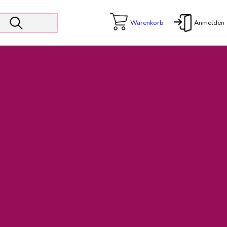
Warenkorb
Anmelden
X
 Er wird unterstützt von den Prokuristen Kerstin Walter und Kai
freut sich das operative Management auf die Weiterentwicklung
rativen Betrieb in gewohntem Umfang fort.
freuen uns auf eine weiterhin konstruktive Zusammenarbeit.
ftigen Rechnungen finden: