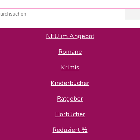
NEU im Angebot
Romane
er Avus Buch & Medien GmbH
 Geschäfte der Avus Buch & Medien GmbH.
Krimis
stätte zurück: Karl-Otto Binder übernimmt die Geschäftsführung.
Gesellschafter, welche die AVUS langfristig begleiten möchten, 
Kinderbücher
sitz in der Schanzenstr. 13, 51063 Köln und führt dort den ope
Ratgeber
en bekannten Rufnummern und E-Mail- Adressen erreichbar.
möchten wir uns bei allen Kunden und Lieferanten bedanken und 
Hörbücher
kverbindung, die Sie selbstverständlich auch auf den kün
Reduziert %
5 | BIC COKSDE33