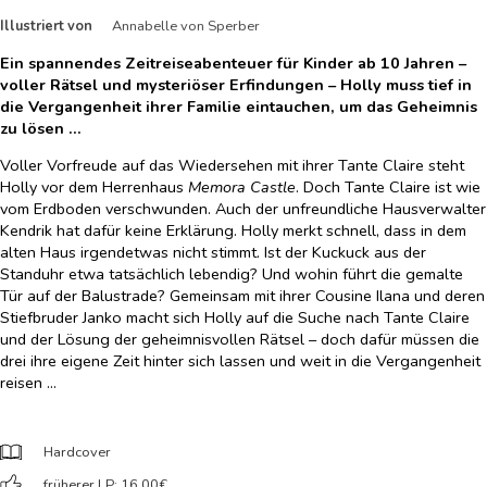
Illustriert von
Annabelle von Sperber
Ein spannendes Zeitreiseabenteuer für Kinder ab 10 Jahren –
voller Rätsel und mysteriöser Erfindungen – Holly muss tief in
die Vergangenheit ihrer Familie eintauchen, um das Geheimnis
zu lösen …
Voller Vorfreude auf das Wiedersehen mit ihrer Tante Claire steht
Holly vor dem Herrenhaus
Memora Castle
. Doch Tante Claire ist wie
vom Erdboden verschwunden. Auch der unfreundliche Hausverwalter
Kendrik hat dafür keine Erklärung. Holly merkt schnell, dass in dem
alten Haus irgendetwas nicht stimmt. Ist der Kuckuck aus der
Standuhr etwa tatsächlich lebendig? Und wohin führt die gemalte
Tür auf der Balustrade? Gemeinsam mit ihrer Cousine Ilana und deren
Stiefbruder Janko macht sich Holly auf die Suche nach Tante Claire
und der Lösung der geheimnisvollen Rätsel – doch dafür müssen die
drei ihre eigene Zeit hinter sich lassen und weit in die Vergangenheit
reisen …
Hardcover
früherer LP: 16,00
€