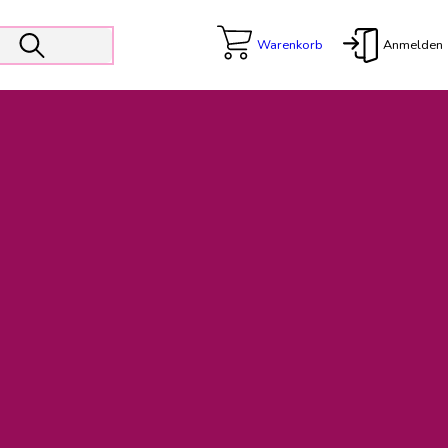
Warenkorb
Anmelden
X
 Er wird unterstützt von den Prokuristen Kerstin Walter und Kai
freut sich das operative Management auf die Weiterentwicklung
rativen Betrieb in gewohntem Umfang fort.
freuen uns auf eine weiterhin konstruktive Zusammenarbeit.
ftigen Rechnungen finden: