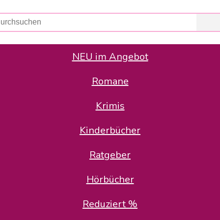
NEU im Angebot
Romane
er Avus Buch & Medien GmbH
 Geschäfte der Avus Buch & Medien GmbH.
Krimis
stätte zurück: Karl-Otto Binder übernimmt die Geschäftsführung.
Gesellschafter, welche die AVUS langfristig begleiten möchten, 
Kinderbücher
sitz in der Schanzenstr. 13, 51063 Köln und führt dort den ope
Ratgeber
en bekannten Rufnummern und E-Mail- Adressen erreichbar.
möchten wir uns bei allen Kunden und Lieferanten bedanken und 
Hörbücher
kverbindung, die Sie selbstverständlich auch auf den kün
Reduziert %
5 | BIC COKSDE33