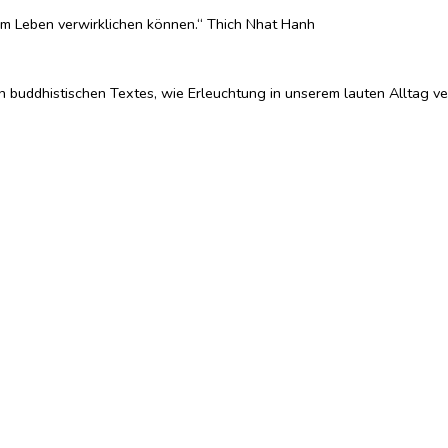
esem Leben verwirklichen können.“ Thich Nhat Hanh
 buddhistischen Textes, wie Erleuchtung in unserem lauten Alltag ve
gkeit sei. Doch schon der Buddha lehrte, dass es nur im Hier und Jetz
über Nirvana“ des Chinesischen Dharmapada. Er zeigt, wie sehr unse
nen.
 heilsame Richtung geben. Sobald wir bewusst mitbekommen, was in u
llungen - empfänglich für die große Freiheit.
Sie wachen um vier Uhr morgens auf. Der Mond und die Sterne leuchte
zuschlüpfen, sich etwas anzuziehen und hinauszugehen, um die Schönhe
roße Freiheit."