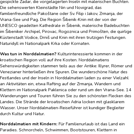
gespickte Zadar, die vorgelagerten Inseln mit malerischen Buchten.
Die sehenswerten Kleinstädte Nin und Novigrad, das
familienfreundliche Pakoštane oder Sv. Filip i Jakov, Zrmanja, der
Vrana-See und Pag. Die Region Šibenik-Knin mit der von der
UNESCO geadelten Kathedrale in Šibenik, malerische Badebuchten
im Šibeniker Archipel, Pirovac, Rogoznica und Primošten, die quirlige
Küstenstadt Vodice, Drniš und Knin mit ihren trutzigen Festungen.
Naturidyll im Nationalpark Krka oder Kornaten.
Was tun in Norddalmatien?
Kulturinteressierte kommen in der
kroatischen Region voll auf ihre Kosten. Norddalmatiens
Sehenswürdigkeiten stammen teils aus der Antike: Illyrer, Römer und
Venezianer hinterließen ihre Spuren. Die wunderschöne Natur des
Festlandes und der Inseln in Norddalmatien laden zu einer Vielzahl
an Aktivitäten ein, etwa Rafting auf der Zrmanja, Wandern und
Klettern im Nationalpark Paklenica oder rund um den Vrana-See. 14
Wanderungen und Touren führen Sie zu den schönsten Flecken des
Landes. Die Strände der kroatischen Adria locken mit glasklarem
Wasser. Unser Norddalmatien-Reiseführer ist kundiger Begleiter
durch Kultur und Natur.
Norddalmatien mit Kindern:
Für Familienurlaub ist das Land ein
Paradies. Schnorcheln, Schwimmen, Bootstouren, Klettern in