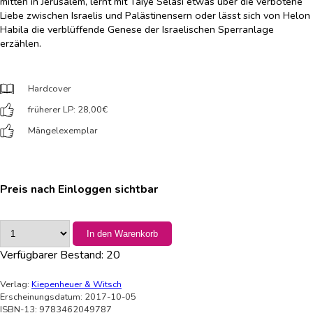
mitten in Jerusalem, lernt mit Taiye Selasi etwas über die verbotene
Liebe zwischen Israelis und Palästinensern oder lässt sich von Helon
Habila die verblüffende Genese der Israelischen Sperranlage
erzählen.
Hardcover
früherer LP: 28,00
€
Mängelexemplar
Preis nach Einloggen sichtbar
In den Warenkorb
Verfügbarer Bestand:
20
Verlag:
Kiepenheuer & Witsch
Erscheinungsdatum: 2017-10-05
ISBN-13: 9783462049787