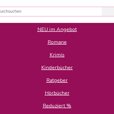
NEU im Angebot
Romane
er Avus Buch & Medien GmbH
 Geschäfte der Avus Buch & Medien GmbH.
Krimis
stätte zurück: Karl-Otto Binder übernimmt die Geschäftsführung.
Gesellschafter, welche die AVUS langfristig begleiten möchten, 
Kinderbücher
sitz in der Schanzenstr. 13, 51063 Köln und führt dort den ope
Ratgeber
en bekannten Rufnummern und E-Mail- Adressen erreichbar.
möchten wir uns bei allen Kunden und Lieferanten bedanken und 
Hörbücher
kverbindung, die Sie selbstverständlich auch auf den kün
Reduziert %
5 | BIC COKSDE33