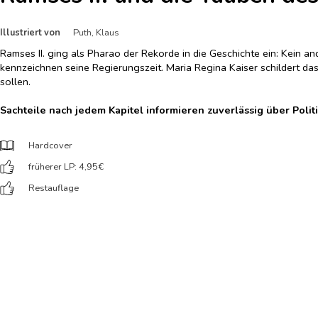
Illustriert von
Puth, Klaus
Ramses II. ging als Pharao der Rekorde in die Geschichte ein: Kein 
kennzeichnen seine Regierungszeit. Maria Regina Kaiser schildert das
sollen.
Sachteile nach jedem Kapitel informieren zuverlässig über Poli
Hardcover
früherer LP: 4,95
€
Restauflage
Preis nach Einloggen sichtbar
In den Warenkorb
Verfügbarer Bestand:
100