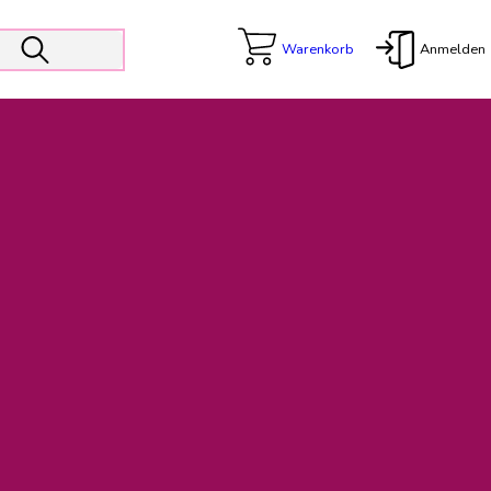
Warenkorb
Anmelden
X
 Er wird unterstützt von den Prokuristen Kerstin Walter und Kai
freut sich das operative Management auf die Weiterentwicklung
rativen Betrieb in gewohntem Umfang fort.
freuen uns auf eine weiterhin konstruktive Zusammenarbeit.
ftigen Rechnungen finden: