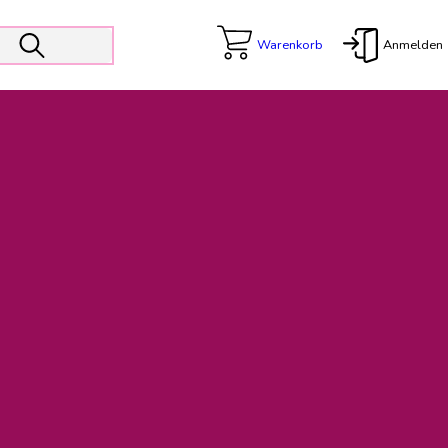
Warenkorb
Anmelden
X
 Er wird unterstützt von den Prokuristen Kerstin Walter und Kai
freut sich das operative Management auf die Weiterentwicklung
rativen Betrieb in gewohntem Umfang fort.
freuen uns auf eine weiterhin konstruktive Zusammenarbeit.
ftigen Rechnungen finden: