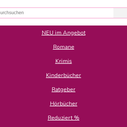
NEU im Angebot
Romane
er Avus Buch & Medien GmbH
 Geschäfte der Avus Buch & Medien GmbH.
Krimis
stätte zurück: Karl-Otto Binder übernimmt die Geschäftsführung.
Gesellschafter, welche die AVUS langfristig begleiten möchten, 
Kinderbücher
sitz in der Schanzenstr. 13, 51063 Köln und führt dort den ope
Ratgeber
en bekannten Rufnummern und E-Mail- Adressen erreichbar.
möchten wir uns bei allen Kunden und Lieferanten bedanken und 
Hörbücher
kverbindung, die Sie selbstverständlich auch auf den kün
Reduziert %
5 | BIC COKSDE33