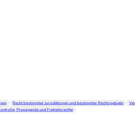
mein
Recht bestimmter Jurisdiktionen und bestimmter Rechtsgebiete
Ve
Kontrolle, Propaganda und Freiheitsrechte