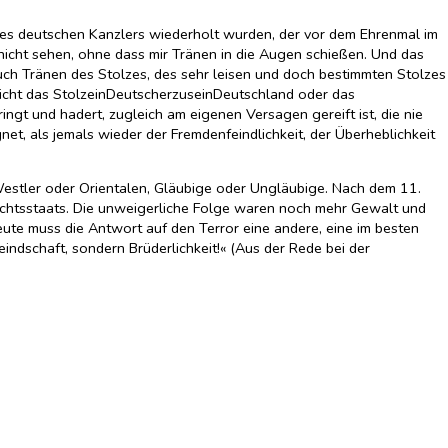
eines deutschen Kanzlers wiederholt wurden, der vor dem Ehrenmal im
 nicht sehen, ohne dass mir Tränen in die Augen schießen. Und das
uch Tränen des Stolzes, des sehr leisen und doch bestimmten Stolzes
, nicht das StolzeinDeutscherzuseinDeutschland oder das
ringt und hadert, zugleich am eigenen Versagen gereift ist, die nie
t, als jemals wieder der Fremdenfeindlichkeit, der Überheblichkeit
 Westler oder Orientalen, Gläubige oder Ungläubige. Nach dem 11.
echtsstaats. Die unweigerliche Folge waren noch mehr Gewalt und
e muss die Antwort auf den Terror eine andere, eine im besten
eindschaft, sondern Brüderlichkeit!« (Aus der Rede bei der