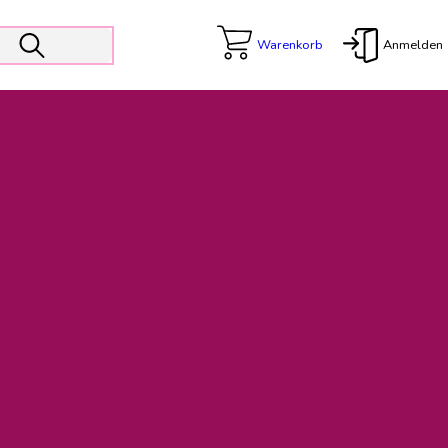
Warenkorb
Anmelden
X
 Er wird unterstützt von den Prokuristen Kerstin Walter und Kai
freut sich das operative Management auf die Weiterentwicklung
rativen Betrieb in gewohntem Umfang fort.
freuen uns auf eine weiterhin konstruktive Zusammenarbeit.
ftigen Rechnungen finden: