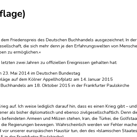
flage)
em Friedenspreis des Deutschen Buchhandels ausgezeichnet. In der Be
Gesellschaft, die sich mehr denn je den Erfahrungswelten von Menschen
ben zu ermöglichen.«
letzten zwei Jahren zu offiziellen Ereignissen gehalten hat:
m 23. Mai 2014 im Deutschen Bundestag
chläge auf dem Kölner Appellhofplatz am 14. Januar 2015
 Buchhandels am 18. Oktober 2015 in der Frankfurter Paulskirche
rieg auf. Ich weise lediglich darauf hin, dass es einen Krieg gibt – u
ener als bisher diplomatisch und ebenso zivilgesellschaftlich. Denn di
befeindeten Armeen und Milizen stehen, Iran, die Türkei, die Golfst
uch die Regierungen bewegen. Wahrscheinlich werden wir Fehler mache
 vor unserer europäischen Haustür tun, den des »Islamischen Staate
in der Frankfurter Paulskirche)