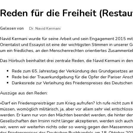
Reden für die Freiheit (Restau
Gelesen von
Dr. Navid Kermani
Navid Kermani wurde für seine Arbeit und sein Engagement 2015 mit d
Orientalist und Essayist ist eine der wichtigsten Stimmen in unserer 
um ein friedliches, an den Menschenrechten orientiertes Zusammenle
Das Hörbuch beinhaltet drei zentrale Reden, die Navid Kermani in den 
Rede zum 65. Jahrestag der Verkündung des Grundgesetzes a
Rede bei der Trauerkundgebung für die Opfer der Pariser Ans
Dankesrede zur Verleihung des Friedenspreises des Deutschen
Auszüge aus den Reden:
»Darf ein Friedenspreisträger zum Krieg aufrufen? Ich rufe nicht zum K
müssen, womöglich militärisch, ja, aber vor allem sehr viel entschloss
werden. Er kann nur von den Mächten beendet werden, die hinter den 
Gesellschaften den Irrsinn nicht länger akzeptieren, werden sich a
wir, wenn wir weiterhin nichts oder so wenig gegen den Massenmord
des Friedenspreises des Deutschen Buchhandels am 18. Oktober 2015 