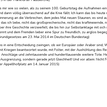
g es mir wie so vielen, als zu seinem 100. Geburtstag die Aufnahmen 
 dann völlig überraschend auf die Knie fällt. Ich kann das bis heute
rinnerung an die Verbrechen, dem jedes Mal neuen Staunen, es sind a
 das ich liebe, nicht das großsprecherische, nicht das kraftmeiernde
r ihre Geschichte verzweifelt, die bis hin zur Selbstanklage mit sich 
nt und dem Fremden lieber eine Spur zu freundlich, zu arglos begegne
s Grundgesetzes am 23. Mai 2014 im Deutschen Bundestag)
 uns in eine Entscheidung zwingen, ob wir Europäer oder Araber sind,
it Kriegen beantwortet wurde, mit Folter, mit der Aushöhlung des R
Anschläge und zehntausende und hunderttausende weitere Tote. Heut
t Ausgrenzung, sondern gerade jetzt Gleichheit! Und vor allem: Nicht F
er Appellhofplatz am 14. Januar 2015)