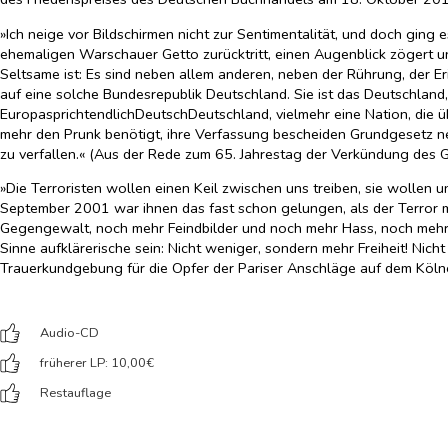
»Ich neige vor Bildschirmen nicht zur Sentimentalität, und doch gin
ehemaligen Warschauer Getto zurücktritt, einen Augenblick zögert und
Seltsame ist: Es sind neben allem anderen, neben der Rührung, der E
auf eine solche Bundesrepublik Deutschland. Sie ist das Deutschland,
EuropasprichtendlichDeutschDeutschland, vielmehr eine Nation, die übe
mehr den Prunk benötigt, ihre Verfassung bescheiden Grundgesetz nen
zu verfallen.« (Aus der Rede zum 65. Jahrestag der Verkündung de
»Die Terroristen wollen einen Keil zwischen uns treiben, sie wollen
September 2001 war ihnen das fast schon gelungen, als der Terror m
Gegengewalt, noch mehr Feindbilder und noch mehr Hass, noch mehr 
Sinne aufklärerische sein: Nicht weniger, sondern mehr Freiheit! Nich
Trauerkundgebung für die Opfer der Pariser Anschläge auf dem Köln
Audio-CD
früherer LP: 10,00
€
Restauflage