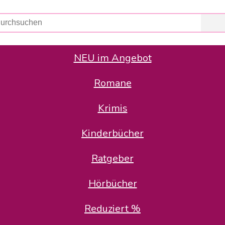
NEU im Angebot
Romane
er Avus Buch & Medien GmbH
 Geschäfte der Avus Buch & Medien GmbH.
Krimis
stätte zurück: Karl-Otto Binder übernimmt die Geschäftsführung.
Gesellschafter, welche die AVUS langfristig begleiten möchten, 
Kinderbücher
sitz in der Schanzenstr. 13, 51063 Köln und führt dort den ope
Ratgeber
en bekannten Rufnummern und E-Mail- Adressen erreichbar.
möchten wir uns bei allen Kunden und Lieferanten bedanken und 
Hörbücher
kverbindung, die Sie selbstverständlich auch auf den kün
Reduziert %
5 | BIC COKSDE33