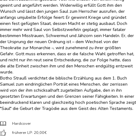
geeint und angeführt werden. Widerwillig erfüllt Gott ihm den
Wunsch und lässt den jungen Saul zum Herrscher ausrufen, der
anfangs umjubelte Erfolge feiert: Er gewinnt Kriege und gründet
einen fest gefügten Staat, dessen Macht er stetig ausbaut. Doch
immer mehr wird Saul von Selbstzweifeln geplagt, immer fataler
bestimmen Misstrauen, Schwermut und Jähzorn sein Handeln. Er, der
der Ursprung der neuen Ordnung ist – dem Wechsel von der
Theokratie zur Monarchie –, wird zunehmend zu ihrer größten
Gefahr. Gott muss erkennen, dass er die falsche Wahl getroffen hat,
und nicht nur ihn reut seine Entscheidung, die zur Folge hatte, dass
die alte Einheit zwischen ihm und den Menschen endgültig entzweit
wurde.
Botho Strauß verdichtet die biblische Erzählung aus dem 1. Buch
Samuel zum eindringlichen Porträt eines Menschen, der zerrissen
wird von der ihm schicksalhaft zugeteilten Aufgabe, den in ihn
gesetzten Erwartungen und den Grenzen seiner Fähigkeiten. In einer
beeindruckend klaren und gleichzeitig hoch poetischen Sprache zeigt
"Saul" die Geburt der Tragödie aus dem Geist des Alten Testaments.
Hardcover
früherer LP: 20,00
€