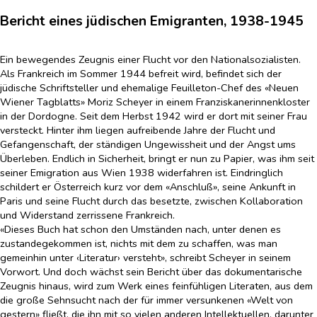
Bericht eines jüdischen Emigranten, 1938-1945
Ein bewegendes Zeugnis einer Flucht vor den Nationalsozialisten.
Als Frankreich im Sommer 1944 befreit wird, befindet sich der
jüdische Schriftsteller und ehemalige Feuilleton-Chef des «Neuen
Wiener Tagblatts» Moriz Scheyer in einem Franziskanerinnenkloster
in der Dordogne. Seit dem Herbst 1942 wird er dort mit seiner Frau
versteckt. Hinter ihm liegen aufreibende Jahre der Flucht und
Gefangenschaft, der ständigen Ungewissheit und der Angst ums
Überleben. Endlich in Sicherheit, bringt er nun zu Papier, was ihm seit
seiner Emigration aus Wien 1938 widerfahren ist. Eindringlich
schildert er Österreich kurz vor dem «Anschluß», seine Ankunft in
Paris und seine Flucht durch das besetzte, zwischen Kollaboration
und Widerstand zerrissene Frankreich.
«Dieses Buch hat schon den Umständen nach, unter denen es
zustandegekommen ist, nichts mit dem zu schaffen, was man
gemeinhin unter ‹Literatur› versteht», schreibt Scheyer in seinem
Vorwort. Und doch wächst sein Bericht über das dokumentarische
Zeugnis hinaus, wird zum Werk eines feinfühligen Literaten, aus dem
die große Sehnsucht nach der für immer versunkenen «Welt von
gestern» fließt, die ihn mit so vielen anderen Intellektuellen, darunter