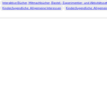
Interaktive Bücher, Mitmachbücher, Bastel-, Experimentier- und Aktivitätsset
Kinder/Jugendliche: Allgemeine Interessen
Kinder/Jugendliche: Allgeme