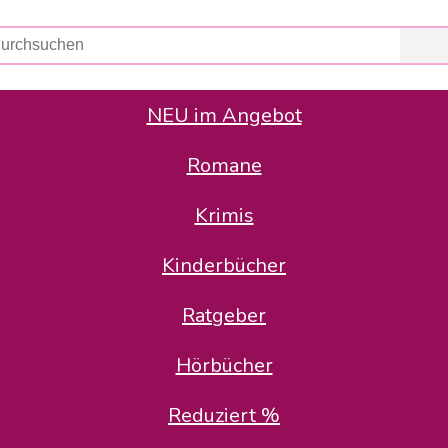
NEU im Angebot
Romane
er Avus Buch & Medien GmbH
 Geschäfte der Avus Buch & Medien GmbH.
Krimis
stätte zurück: Karl-Otto Binder übernimmt die Geschäftsführung.
Gesellschafter, welche die AVUS langfristig begleiten möchten, 
Kinderbücher
sitz in der Schanzenstr. 13, 51063 Köln und führt dort den ope
Ratgeber
en bekannten Rufnummern und E-Mail- Adressen erreichbar.
möchten wir uns bei allen Kunden und Lieferanten bedanken und 
Hörbücher
kverbindung, die Sie selbstverständlich auch auf den kün
Reduziert %
5 | BIC COKSDE33