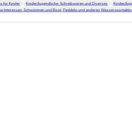
s für Kinder
Kinder/Jugendliche: Schreibwaren und Diverses
Kinder/Jug
ine Interessen: Schwimmen und Boot, Paddeln und anderen Wassersportaktivi
Über avus-bm.de
Kontakt
AGB
Datenschutz
Impressum
© avus-bm.de 2026