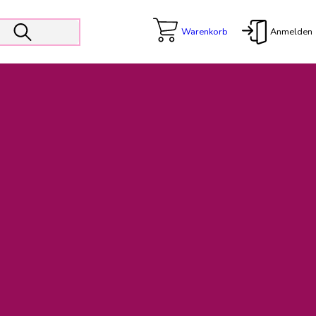
Warenkorb
Anmelden
X
 Er wird unterstützt von den Prokuristen Kerstin Walter und Kai
freut sich das operative Management auf die Weiterentwicklung
rativen Betrieb in gewohntem Umfang fort.
freuen uns auf eine weiterhin konstruktive Zusammenarbeit.
ftigen Rechnungen finden: