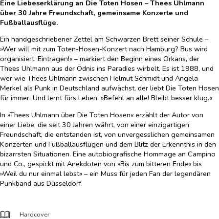
Eine Liebeserklärung an Die Toten Hosen – Thees Uhlmann
über 30 Jahre Freundschaft, gemeinsame Konzerte und
Fußballausflüge.
Ein handgeschriebener Zettel am Schwarzen Brett seiner Schule –
»Wer will mit zum Toten-Hosen-Konzert nach Hamburg? Bus wird
organisiert. Eintragen!« – markiert den Beginn eines Orkans, der
Thees Uhlmann aus der Ödnis ins Paradies wirbelt. Es ist 1988, und
wer wie Thees Uhlmann zwischen Helmut Schmidt und Angela
Merkel als Punk in Deutschland aufwächst, der liebt Die Toten Hosen
für immer. Und lernt fürs Leben: »Befehl an alle! Bleibt besser klug.«
In »Thees Uhlmann über Die Toten Hosen
«
erzählt der Autor von
einer Liebe, die seit 30 Jahren währt, von einer einzigartigen
Freundschaft, die entstanden ist, von unvergesslichen gemeinsamen
Konzerten und Fußballausflügen und dem Blitz der Erkenntnis in den
bizarrsten Situationen. Eine autobiografische Hommage an Campino
und Co., gespickt mit Anekdoten von »Bis zum bitteren Ende« bis
»Weil du nur einmal lebst« – ein Muss für jeden Fan der legendären
Punkband aus Düsseldorf.
Hardcover