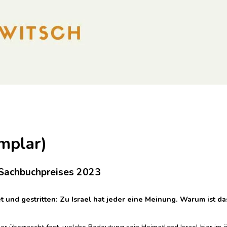
mplar)
 Sachbuchpreises 2023
 und gestritten: Zu Israel hat jeder eine Meinung. Warum ist d
r überrascht fest, welche Bedeutung sein Heimatland Israel hier im ö