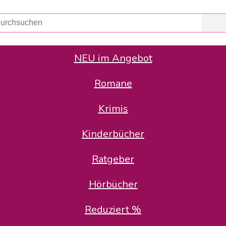
NEU im Angebot
Romane
er Avus Buch & Medien GmbH
 Geschäfte der Avus Buch & Medien GmbH.
Krimis
stätte zurück: Karl-Otto Binder übernimmt die Geschäftsführung.
Gesellschafter, welche die AVUS langfristig begleiten möchten, 
Kinderbücher
sitz in der Schanzenstr. 13, 51063 Köln und führt dort den ope
Ratgeber
en bekannten Rufnummern und E-Mail- Adressen erreichbar.
möchten wir uns bei allen Kunden und Lieferanten bedanken und 
Hörbücher
kverbindung, die Sie selbstverständlich auch auf den kün
Reduziert %
5 | BIC COKSDE33