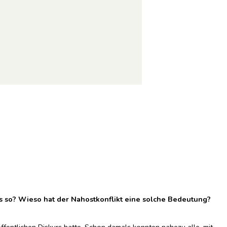
as so? Wieso hat der Nahostkonflikt eine solche Bedeutung?
ffentlichen Diskurs hatte. Schon damals konnten nahezu alle, mit