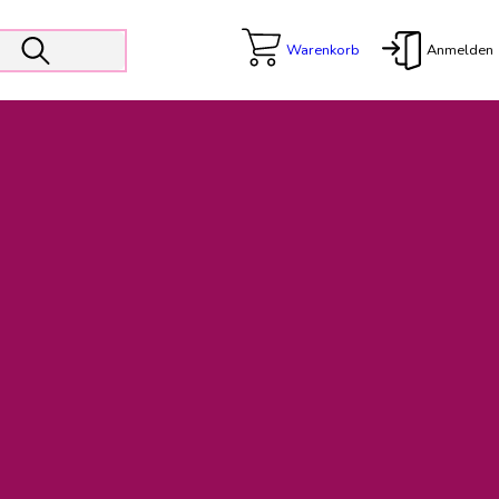
Warenkorb
Anmelden
X
 Er wird unterstützt von den Prokuristen Kerstin Walter und Kai
freut sich das operative Management auf die Weiterentwicklung
rativen Betrieb in gewohntem Umfang fort.
freuen uns auf eine weiterhin konstruktive Zusammenarbeit.
ftigen Rechnungen finden: