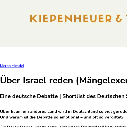
Meron Mendel
Über Israel reden (Mängelexe
Eine deutsche Debatte | Shortlist des Deutschen
Über kaum ein anderes Land wird in Deutschland so viel geredet
Und warum ist die Debatte so emotional – und oft so vergiftet?
Als Meron Mendel vor zwanzig Jahren nach Deutschland kam, stellte e