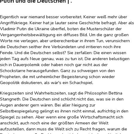
Putin und die Deutschen | .
Eigentlich war niemand besser vorbereitet. Keiner weiß mehr über
Angriffskriege. Keiner hat je lauter seine Geschichte befragt. Aber als
Vladimir Putin die Ukraine überfiel, boten die Musterschüler der
Vergangenheitsbewältigung ein diffuses Bild. Um die ganz großen
Worte nie verlegen, aber unberechenbar in ihrem Tun, verunsichern
die Deutschen seither ihre Verbündeten und irritieren noch ihre
Feinde. Und die Deutschen selbst? Sie zerfallen: Die einen wissen
jeden Tag aufs Neue genau, was zu tun ist. Die anderen belustigen
sich in Dauerpolemik oder haben noch gar nicht aus der
Schockstarre herausgefunden. Ganz zu schweigen von den
Propheten, die mit unheimlicher Begeisterung schon wieder
Geopolitik diskutieren, als wär's ein Schachspiel.
Kriegszeiten sind Wahrheitszeiten, sagt die Philosophin Bettina
Stangneth. Die Deutschen sind schlicht nicht das, was sie in den
Augen anderer gern wären. Bei aller Neigung zur
Selbstbespiegelung gelingt es ihnen nicht einmal, aufrichtig in den
Spiegel zu sehen. Aber wenn eine große Wirtschaftsmacht sich
anschickt, auch noch eine der größten Armeen der Welt
aufzustellen, dann muss die Welt sich zu Recht fragen, warum die