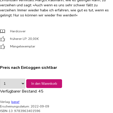
Einfühlsam vermittelt Margot Käßmann, wie es gelingen kann, zu
verzeihen und sagt: »Auch wenn es uns sehr schwer fällt zu
verzeihen: Immer wieder habe ich erfahren, wie gut es tut, wenn es
gelingt. Nur so können wir wieder frei werden!«
Hardcover
früherer LP: 20,00
€
Mängelexemplar
Preis nach Einloggen sichtbar
In den Warenkorb
Verfügbarer Bestand:
45
Verlag:
bene!
Erscheinungsdatum: 2022-09-09
ISBN-13: 9783963401596