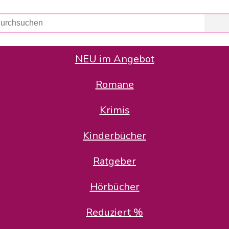
NEU im Angebot
Romane
er Avus Buch & Medien GmbH
 Geschäfte der Avus Buch & Medien GmbH.
Krimis
stätte zurück: Karl-Otto Binder übernimmt die Geschäftsführung.
Gesellschafter, welche die AVUS langfristig begleiten möchten, 
Kinderbücher
sitz in der Schanzenstr. 13, 51063 Köln und führt dort den ope
Ratgeber
en bekannten Rufnummern und E-Mail- Adressen erreichbar.
möchten wir uns bei allen Kunden und Lieferanten bedanken und 
Hörbücher
kverbindung, die Sie selbstverständlich auch auf den kün
Reduziert %
5 | BIC COKSDE33