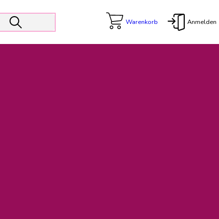
Warenkorb
Anmelden
X
 Er wird unterstützt von den Prokuristen Kerstin Walter und Kai
freut sich das operative Management auf die Weiterentwicklung
rativen Betrieb in gewohntem Umfang fort.
freuen uns auf eine weiterhin konstruktive Zusammenarbeit.
ftigen Rechnungen finden: