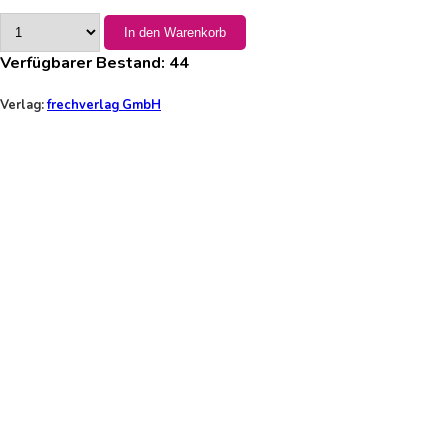
In den Warenkorb
Verfügbarer Bestand:
44
Verlag:
frechverlag GmbH
Erscheinungsdatum: 2024-08-14
ISBN-13: 9783735852465
Preis inkl. MwSt.
Lieferung nur solange Vorrat reicht!
Thema-Kategorisierung
Film, Kino
Diverses
Mal- und Mitmachbuch oder -set (Erwachsen
Traditionelle Rituale und Zeremonien
Fernsehen, TV
Lifestyle u