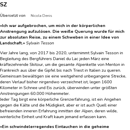
SZ
Übersetzt von
Nicola Denis
«Ich war aufgebrochen, um mich in der körperlichen
Anstrengung aufzulösen. Die weiße Querung wurde für mich
zur absoluten Reise, zu einem Schweben in einer Idee von
Landschaft.»
Sylvain Tesson
Vier Jahre lang, von 2017 bis 2020, unternimmt Sylvain Tesson in
Begleitung des Bergführers Daniel du Lac jeden März eine
kräftezehrende Skitour, um die gesamte Alpenkette von Menton in
Frankreich aus über die Gipfel bis nach Triest in Italien zu queren.
Gemeinsam bewältigen sie eine weitgehend unbegangene Strecke,
deren Verlauf bisher nirgendwo verzeichnet ist, legen 1600
Kilometer in Schnee und Eis zurück, überwinden unter größten
Anstrengungen 60.000 Höhenmeter.
Jeder Tag birgt eine körperliche Grenzerfahrung, ist ein Angehen
gegen die Kälte und die Müdigkeit, aber er ist auch Quell einer
befreienden inneren Erfahrung inmitten der Alpen, deren wilde,
winterliche Einheit und Kraft kaum jemand erfassen kann.
«Ein schwindelerregendes Eintauchen in die geheime