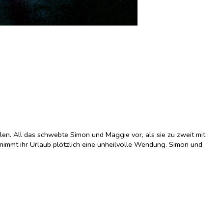
en. All das schwebte Simon und Maggie vor, als sie zu zweit mit
nimmt ihr Urlaub plötzlich eine unheilvolle Wendung. Simon und
n der Luft, die schon bald darauf greifbar wird. Denn als Simon in
s er diesen Ort so schnell nicht wieder verlassen wird. Und dann