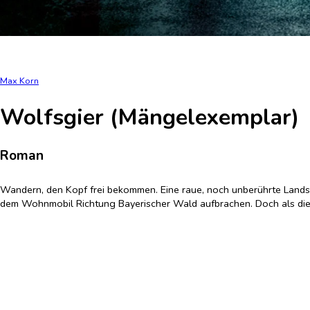
Max Korn
Wolfsgier (Mängelexemplar)
Roman
Wandern, den Kopf frei bekommen. Eine raue, noch unberührte Landsch
dem Wohnmobil Richtung Bayerischer Wald aufbrachen. Doch als die b
Maggie melden den Unfall in der nächsten Ortschaft. Von den Bewohne
Begleitung von zwei örtlichen Polizisten an die Unfallstelle zurückke
verschwindet auch noch Maggie spurlos ...
Softcover
früherer LP: 16,00
€