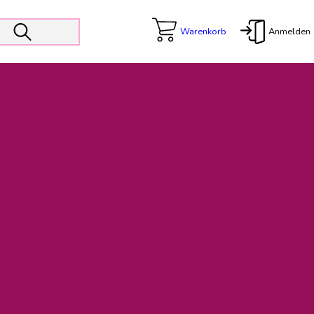
Warenkorb
Anmelden
X
 Er wird unterstützt von den Prokuristen Kerstin Walter und Kai
freut sich das operative Management auf die Weiterentwicklung
rativen Betrieb in gewohntem Umfang fort.
freuen uns auf eine weiterhin konstruktive Zusammenarbeit.
ftigen Rechnungen finden: