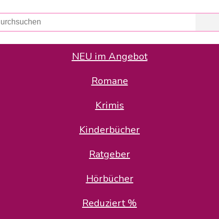
NEU im Angebot
Romane
er Avus Buch & Medien GmbH
 Geschäfte der Avus Buch & Medien GmbH.
Krimis
stätte zurück: Karl-Otto Binder übernimmt die Geschäftsführung.
Gesellschafter, welche die AVUS langfristig begleiten möchten, 
Kinderbücher
sitz in der Schanzenstr. 13, 51063 Köln und führt dort den ope
Ratgeber
en bekannten Rufnummern und E-Mail- Adressen erreichbar.
möchten wir uns bei allen Kunden und Lieferanten bedanken und 
Hörbücher
kverbindung, die Sie selbstverständlich auch auf den kün
Reduziert %
5 | BIC COKSDE33