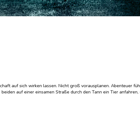
aft auf sich wirken lassen. Nicht groß vorausplanen. Abenteuer fühl
eiden auf einer einsamen Straße durch den Tann ein Tier anfahren, 
rn des Dorfes werden sie misstrauisch beäugt. Eine Bedrohung liegt i
hrt, erwartet ihn eine böse Überraschung. Alles deutet daraufhin, das