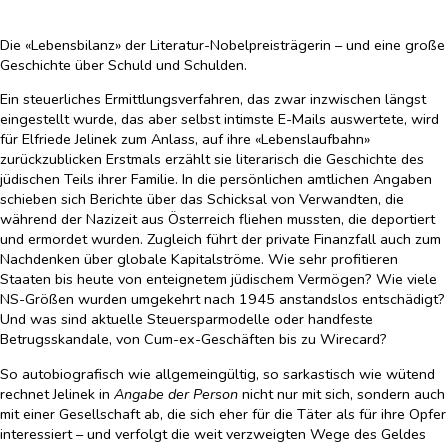
Die «Lebensbilanz» der Literatur-Nobelpreisträgerin – und eine große
Geschichte über Schuld und Schulden.
Ein steuerliches Ermittlungsverfahren, das zwar inzwischen längst
eingestellt wurde, das aber selbst intimste E-Mails auswertete, wird
für Elfriede Jelinek zum Anlass, auf ihre «Lebenslaufbahn»
zurückzublicken Erstmals erzählt sie literarisch die Geschichte des
jüdischen Teils ihrer Familie. In die persönlichen amtlichen Angaben
schieben sich Berichte über das Schicksal von Verwandten, die
während der Nazizeit aus Österreich fliehen mussten, die deportiert
und ermordet wurden. Zugleich führt der private Finanzfall auch zum
Nachdenken über globale Kapitalströme. Wie sehr profitieren
Staaten bis heute von enteignetem jüdischem Vermögen? Wie viele
NS-Größen wurden umgekehrt nach 1945 anstandslos entschädigt?
Und was sind aktuelle Steuersparmodelle oder handfeste
Betrugsskandale, von Cum-ex-Geschäften bis zu Wirecard?
So autobiografisch wie allgemeingültig, so sarkastisch wie wütend
rechnet Jelinek in
Angabe der Person
nicht nur mit sich, sondern auch
mit einer Gesellschaft ab, die sich eher für die Täter als für ihre Opfer
interessiert – und verfolgt die weit verzweigten Wege des Geldes