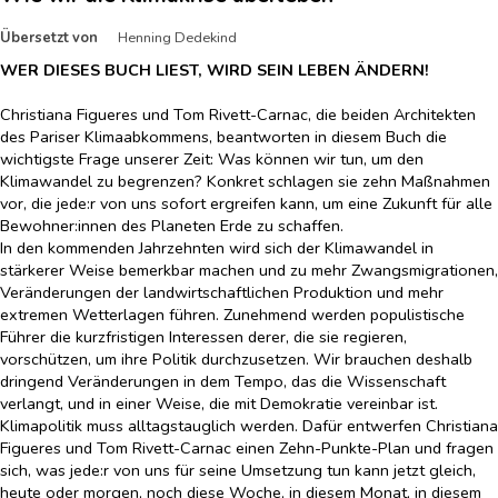
Übersetzt von
Henning Dedekind
WER DIESES BUCH LIEST, WIRD SEIN LEBEN ÄNDERN!
Christiana Figueres und Tom Rivett-Carnac, die beiden Architekten
des Pariser Klimaabkommens, beantworten in diesem Buch die
wichtigste Frage unserer Zeit: Was können wir tun, um den
Klimawandel zu begrenzen? Konkret schlagen sie zehn Maßnahmen
vor, die jede:r von uns sofort ergreifen kann, um eine Zukunft für alle
Bewohner:innen des Planeten Erde zu schaffen.
In den kommenden Jahrzehnten wird sich der Klimawandel in
stärkerer Weise bemerkbar machen und zu mehr Zwangsmigrationen,
Veränderungen der landwirtschaftlichen Produktion und mehr
extremen Wetterlagen führen. Zunehmend werden populistische
Führer die kurzfristigen Interessen derer, die sie regieren,
vorschützen, um ihre Politik durchzusetzen. Wir brauchen deshalb
dringend Veränderungen in dem Tempo, das die Wissenschaft
verlangt, und in einer Weise, die mit Demokratie vereinbar ist.
Klimapolitik muss alltagstauglich werden. Dafür entwerfen Christiana
Figueres und Tom Rivett-Carnac einen Zehn-Punkte-Plan und fragen
sich, was jede:r von uns für seine Umsetzung tun kann jetzt gleich,
heute oder morgen, noch diese Woche, in diesem Monat, in diesem