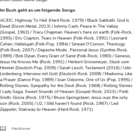
Im Buch geht es um folgende Songs:
AC/DC, Highway To Hell (Hard Rock, 1979) / Black Sabbath, God Is
Dead (Doom Metal, 2013) / Johnny Cash, Peace In The Valley
(Gospel, 1963) / Tracy Chapman, Heaven’s here on earth (Folk-Rock,
1995) / Eric Clapton, Tears in Heaven (Folk-Rock, 1991) / Leonard
Cohen, Hallelujah (Folk-Pop, 1984) / Sinead O’Connor, Theology
(Folk Rock, 2007) / Depeche Mode , Personal Jesus (Synthie-Rock,
1989) / Bob Dylan, Every Grain of Sand (Folk-Rock, 1980) / Genesis,
Jesus He Knows Me (Rock, 1991) / Herbert Grönemeyer, Stück vom
Himmel (Deutsch-Pop, 2009) / Sarah Lesch, Testament (2016) / Udo
Lindenberg, Interview mit Gott (Deutsch-Rock, 2008) / Madonna, Like
a Prayer (Dance Pop, 1989) / Joan Osborne, One of Us (Pop, 1995) /
Rolling Stones, Sympathy for the Devil (Rock, 1968) / Rolling Stones
/ Lady Gaga, Sweet Sounds of Heaven (Gospel-Rock, 2023) / Patti
Smith, Gloria (Rock, 1975) / Bruce Springsteen, Jesus was the only
son (Rock, 2005) / U2, I Still haven’t found (Rock, 1987) / Led
Zeppelin, Stairway to Heaven (Hard Rock, 1971)
Hardcover