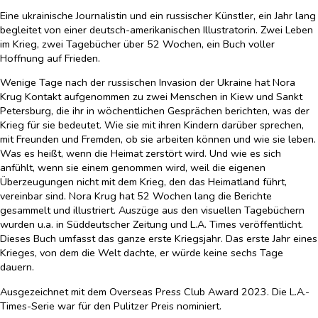
Eine ukrainische Journalistin und ein russischer Künstler, ein Jahr lang
begleitet von einer deutsch-amerikanischen Illustratorin. Zwei Leben
im Krieg, zwei Tagebücher über 52 Wochen, ein Buch voller
Hoffnung auf Frieden.
Wenige Tage nach der russischen Invasion der Ukraine hat Nora
Krug Kontakt aufgenommen zu zwei Menschen in Kiew und Sankt
Petersburg, die ihr in wöchentlichen Gesprächen berichten, was der
Krieg für sie bedeutet. Wie sie mit ihren Kindern darüber sprechen,
mit Freunden und Fremden, ob sie arbeiten können und wie sie leben.
Was es heißt, wenn die Heimat zerstört wird. Und wie es sich
anfühlt, wenn sie einem genommen wird, weil die eigenen
Überzeugungen nicht mit dem Krieg, den das Heimatland führt,
vereinbar sind. Nora Krug hat 52 Wochen lang die Berichte
gesammelt und illustriert. Auszüge aus den visuellen Tagebüchern
wurden u.a. in Süddeutscher Zeitung und L.A. Times veröffentlicht.
Dieses Buch umfasst das ganze erste Kriegsjahr. Das erste Jahr eines
Krieges, von dem die Welt dachte, er würde keine sechs Tage
dauern.
Ausgezeichnet mit dem Overseas Press Club Award 2023. Die L.A.-
Times-Serie war für den Pulitzer Preis nominiert.