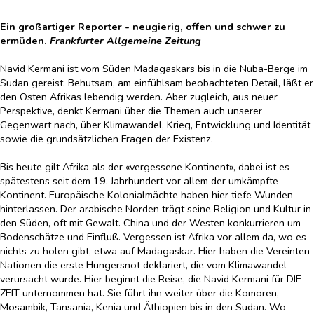
Ein großartiger Reporter - neugierig, offen und schwer zu
ermüden.
Frankfurter Allgemeine Zeitung
Navid Kermani ist vom Süden Madagaskars bis in die Nuba-Berge im
Sudan gereist. Behutsam, am einfühlsam beobachteten Detail, läßt er
den Osten Afrikas lebendig werden. Aber zugleich, aus neuer
Perspektive, denkt Kermani über die Themen auch unserer
Gegenwart nach, über Klimawandel, Krieg, Entwicklung und Identität
sowie die grundsätzlichen Fragen der Existenz.
Bis heute gilt Afrika als der «vergessene Kontinent», dabei ist es
spätestens seit dem 19. Jahrhundert vor allem der umkämpfte
Kontinent. Europäische Kolonialmächte haben hier tiefe Wunden
hinterlassen. Der arabische Norden trägt seine Religion und Kultur in
den Süden, oft mit Gewalt. China und der Westen konkurrieren um
Bodenschätze und Einfluß. Vergessen ist Afrika vor allem da, wo es
nichts zu holen gibt, etwa auf Madagaskar. Hier haben die Vereinten
Nationen die erste Hungersnot deklariert, die vom Klimawandel
verursacht wurde. Hier beginnt die Reise, die Navid Kermani für DIE
ZEIT unternommen hat. Sie führt ihn weiter über die Komoren,
Mosambik, Tansania, Kenia und Äthiopien bis in den Sudan. Wo