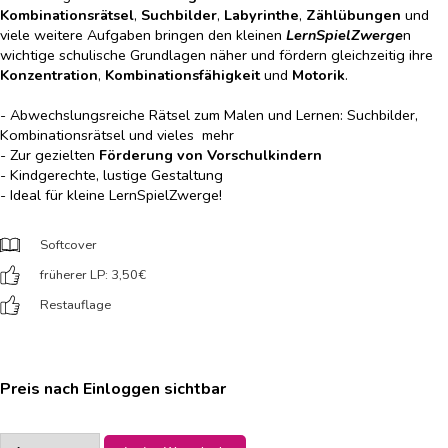
Kombinationsrätsel
,
Suchbilder
,
Labyrinthe
,
Zählübungen
und
viele weitere Aufgaben bringen den kleinen
LernSpielZwerge
n
wichtige schulische Grundlagen näher und fördern gleichzeitig ihre
Konzentration
,
Kombinationsfähigkeit
und
Motorik
.
- Abwechslungsreiche Rätsel zum Malen und Lernen: Suchbilder,
Kombinationsrätsel und vieles mehr
- Zur gezielten
Förderung von Vorschulkindern
- Kindgerechte, lustige Gestaltung
- Ideal für kleine LernSpielZwerge!
Softcover
früherer LP: 3,50
€
Restauflage
Preis nach Einloggen sichtbar