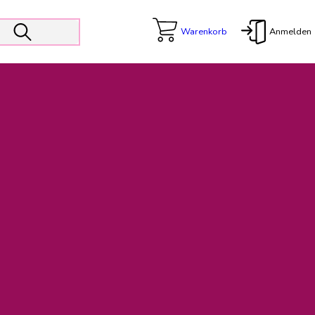
Warenkorb
Anmelden
X
 Er wird unterstützt von den Prokuristen Kerstin Walter und Kai
freut sich das operative Management auf die Weiterentwicklung
rativen Betrieb in gewohntem Umfang fort.
freuen uns auf eine weiterhin konstruktive Zusammenarbeit.
ftigen Rechnungen finden: