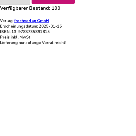
Verfügbarer Bestand:
100
Verlag:
frechverlag GmbH
Erscheinungsdatum: 2025-01-15
ISBN-13: 9783735891815
Preis inkl. MwSt.
Lieferung nur solange Vorrat reicht!
Thema-Kategorisierung
Kinder/Jugendliche: Allgemeine Interessen
Kinder/Jugendliche: Sc
Kinder/Jugendliche: Allgemeine Interessen: übernatürliche und myth
Kinder: Bilderbücher, Aktivitätenbücher, Konzepte der Früherziehung
Interaktivität und Aktivität für Kinder: Zeichnen, Malen und Ausmalen