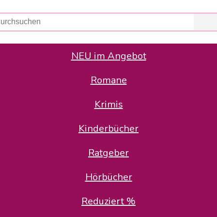
NEU im Angebot
Romane
er Avus Buch & Medien GmbH
 Geschäfte der Avus Buch & Medien GmbH.
Krimis
stätte zurück: Karl-Otto Binder übernimmt die Geschäftsführung.
Gesellschafter, welche die AVUS langfristig begleiten möchten, 
Kinderbücher
sitz in der Schanzenstr. 13, 51063 Köln und führt dort den ope
Ratgeber
en bekannten Rufnummern und E-Mail- Adressen erreichbar.
möchten wir uns bei allen Kunden und Lieferanten bedanken und 
Hörbücher
kverbindung, die Sie selbstverständlich auch auf den kün
Reduziert %
5 | BIC COKSDE33