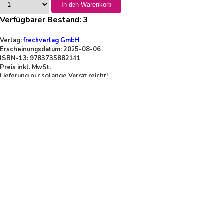
In den Warenkorb
Verfügbarer Bestand:
3
Verlag:
frechverlag GmbH
Erscheinungsdatum: 2025-08-06
ISBN-13: 9783735882141
Preis inkl. MwSt.
Lieferung nur solange Vorrat reicht!
Thema-Kategorisierung
Kinder: Bilderbücher, Aktivitätenbücher, Konzepte der Früherziehung
Geschenkbücher / Geschenkartikel
Diverses
Reisen und Urlaub