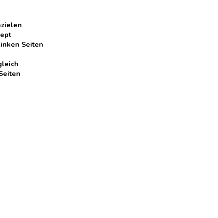
ezielen
ept
linken Seiten
gleich
Seiten