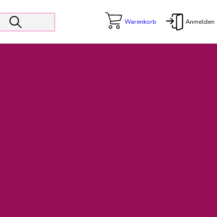
Warenkorb
Anmelden
X
 Er wird unterstützt von den Prokuristen Kerstin Walter und Kai
freut sich das operative Management auf die Weiterentwicklung
rativen Betrieb in gewohntem Umfang fort.
freuen uns auf eine weiterhin konstruktive Zusammenarbeit.
ftigen Rechnungen finden: