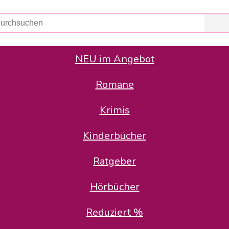
NEU im Angebot
Romane
er Avus Buch & Medien GmbH
 Geschäfte der Avus Buch & Medien GmbH.
Krimis
stätte zurück: Karl-Otto Binder übernimmt die Geschäftsführung.
Gesellschafter, welche die AVUS langfristig begleiten möchten, 
Kinderbücher
sitz in der Schanzenstr. 13, 51063 Köln und führt dort den ope
Ratgeber
en bekannten Rufnummern und E-Mail- Adressen erreichbar.
möchten wir uns bei allen Kunden und Lieferanten bedanken und 
Hörbücher
kverbindung, die Sie selbstverständlich auch auf den kün
Reduziert %
5 | BIC COKSDE33