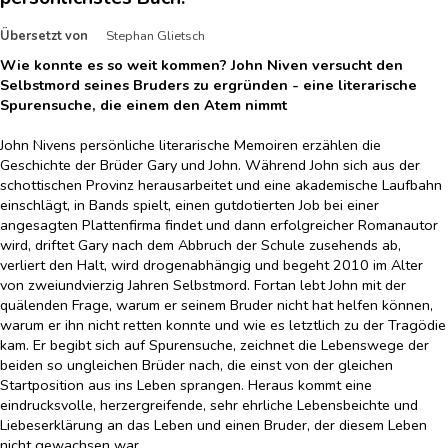
Übersetzt von
Stephan Glietsch
Wie konnte es so weit kommen? John Niven versucht den
Selbstmord seines Bruders zu ergründen - eine literarische
Spurensuche, die einem den Atem nimmt
John Nivens persönliche literarische Memoiren erzählen die
Geschichte der Brüder Gary und John. Während John sich aus der
schottischen Provinz herausarbeitet und eine akademische Laufbahn
einschlägt, in Bands spielt, einen gutdotierten Job bei einer
angesagten Plattenfirma findet und dann erfolgreicher Romanautor
wird, driftet Gary nach dem Abbruch der Schule zusehends ab,
verliert den Halt, wird drogenabhängig und begeht 2010 im Alter
von zweiundvierzig Jahren Selbstmord. Fortan lebt John mit der
quälenden Frage, warum er seinem Bruder nicht hat helfen können,
warum er ihn nicht retten konnte und wie es letztlich zu der Tragödie
kam. Er begibt sich auf Spurensuche, zeichnet die Lebenswege der
beiden so ungleichen Brüder nach, die einst von der gleichen
Startposition aus ins Leben sprangen. Heraus kommt eine
eindrucksvolle, herzergreifende, sehr ehrliche Lebensbeichte und
Liebeserklärung an das Leben und einen Bruder, der diesem Leben
nicht gewachsen war.