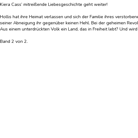
Kiera Cass‘ mitreißende Liebesgeschichte geht weiter!
Hollis hat ihre Heimat verlassen und sich der Familie ihres verstorb
seiner Abneigung ihr gegenüber keinen Hehl. Bei der geheimen Revol
Aus einem unterdrückten Volk ein Land, das in Freiheit lebt? Und wir
Band 2 von 2.
Das Hörbuch erscheint bei Argon.
Alle Titel von Kiera Cass bei Sauerländer:
»Selection« (Band 1)
»Selection – Die Elite« (Band 2)
»Selection – Der Erwählte« (Band 3)
»Selection – Die Kronprinzessin« (Band 4)
»Selection – Die Krone« (Band 5)
»Promised« (Band 1)
»Promised – Die zwei Königreiche« (Band 2)
Hardcover