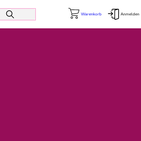
Warenkorb
Anmelden
X
 Er wird unterstützt von den Prokuristen Kerstin Walter und Kai
freut sich das operative Management auf die Weiterentwicklung
rativen Betrieb in gewohntem Umfang fort.
freuen uns auf eine weiterhin konstruktive Zusammenarbeit.
ftigen Rechnungen finden: