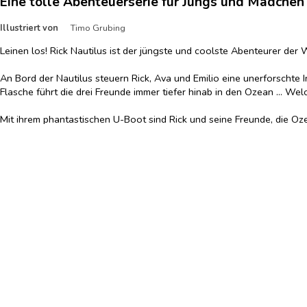
Eine tolle Abenteuerserie für Jungs und Mädchen
Illustriert von
Timo Grubing
Leinen los! Rick Nautilus ist der jüngste und coolste Abenteurer de
An Bord der Nautilus steuern Rick, Ava und Emilio eine unerforschte I
Flasche führt die drei Freunde immer tiefer hinab in den Ozean … W
Mit ihrem phantastischen U-Boot sind Rick und seine Freunde, die Oz
Wasserratten und Leichtmatrosen!
Mit starken Bildern von Timo Grubing
Bereits erschienen in der Serie »Rick Nautilus«:
Rick Nautilus – Gefangen auf der Eiseninsel (Band 2)
In Kürze erscheinen:
Rick Nautilus – Alarm in der Delfin-Lagune (Band 3)
Rick Nautilus – Geisterschiff am Meeresgrund (Band 4)
Weitere Bände in Vorbereitung
Hardcover