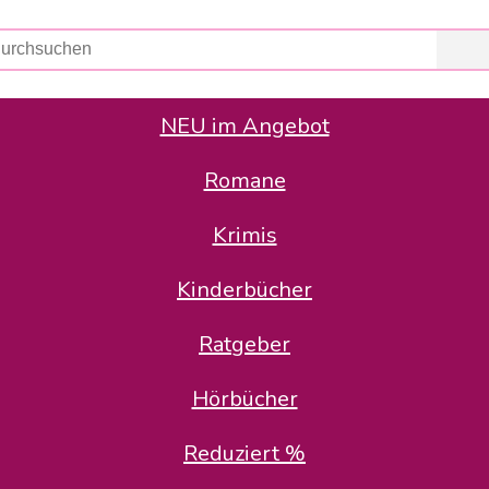
NEU im Angebot
Romane
er Avus Buch & Medien GmbH
 Geschäfte der Avus Buch & Medien GmbH.
Krimis
stätte zurück: Karl-Otto Binder übernimmt die Geschäftsführung.
Gesellschafter, welche die AVUS langfristig begleiten möchten, 
Kinderbücher
sitz in der Schanzenstr. 13, 51063 Köln und führt dort den ope
Ratgeber
en bekannten Rufnummern und E-Mail- Adressen erreichbar.
möchten wir uns bei allen Kunden und Lieferanten bedanken und 
Hörbücher
kverbindung, die Sie selbstverständlich auch auf den kün
Reduziert %
5 | BIC COKSDE33