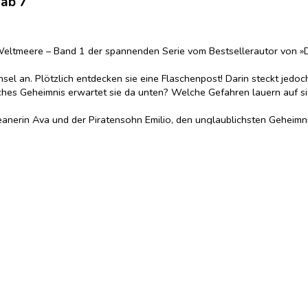
 ab 7
r Weltmeere – Band 1 der spannenden Serie vom Bestsellerautor von »D
nsel an. Plötzlich entdecken sie eine Flaschenpost! Darin steckt jedoc
elches Geheimnis erwartet sie da unten? Welche Gefahren lauern auf 
eanerin Ava und der Piratensohn Emilio, den unglaublichsten Geheimni